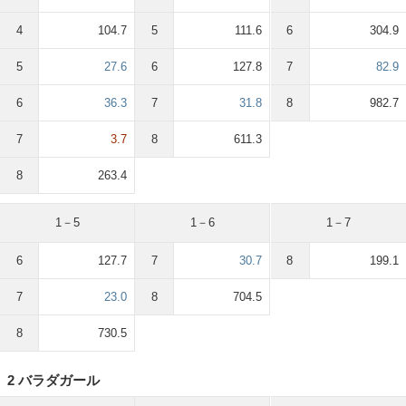
4
104.7
5
111.6
6
304.9
5
27.6
6
127.8
7
82.9
6
36.3
7
31.8
8
982.7
7
3.7
8
611.3
8
263.4
1－5
1－6
1－7
6
127.7
7
30.7
8
199.1
7
23.0
8
704.5
8
730.5
2 バラダガール