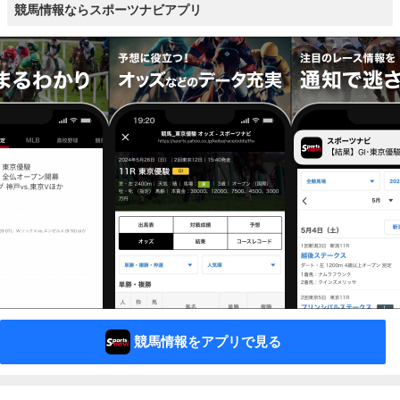
競馬情報ならスポーツナビアプリ
競馬情報をアプリで見る