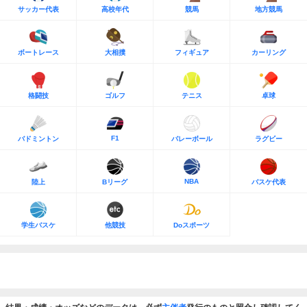
サッカー代表
高校年代
競馬
地方競馬
ボートレース
大相撲
フィギュア
カーリング
格闘技
ゴルフ
テニス
卓球
F1
バドミントン
バレーボール
ラグビー
NBA
陸上
Bリーグ
バスケ代表
学生バスケ
他競技
Doスポーツ