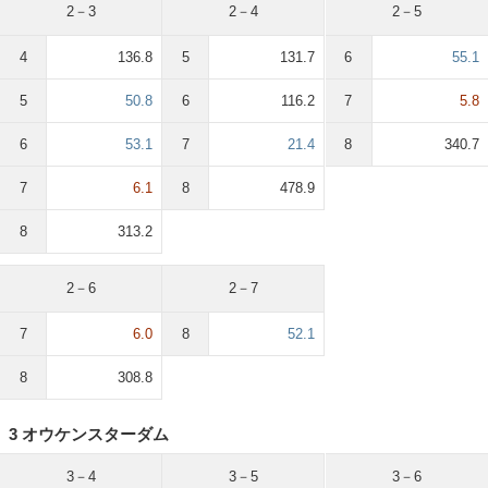
2－3
2－4
2－5
4
136.8
5
131.7
6
55.1
5
50.8
6
116.2
7
5.8
6
53.1
7
21.4
8
340.7
7
6.1
8
478.9
8
313.2
2－6
2－7
7
6.0
8
52.1
8
308.8
3 オウケンスターダム
3－4
3－5
3－6