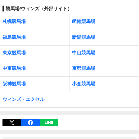
競馬場/ウィンズ（外部サイト）
札幌競馬場
函館競馬場
福島競馬場
新潟競馬場
東京競馬場
中山競馬場
中京競馬場
京都競馬場
阪神競馬場
小倉競馬場
ウィンズ・エクセル