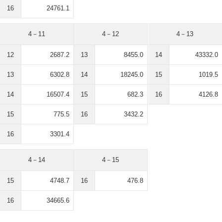
16
24761.1
4－11
4－12
4－13
12
2687.2
13
8455.0
14
43332.0
13
6302.8
14
18245.0
15
1019.5
14
16507.4
15
682.3
16
4126.8
15
775.5
16
3432.2
16
3301.4
4－14
4－15
15
4748.7
16
476.8
16
34665.6