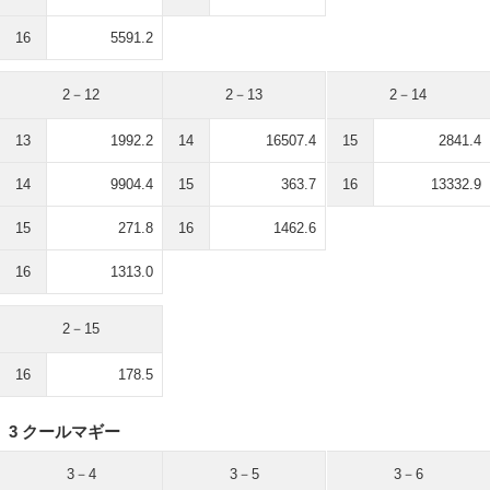
16
5591.2
2－12
2－13
2－14
13
1992.2
14
16507.4
15
2841.4
14
9904.4
15
363.7
16
13332.9
15
271.8
16
1462.6
16
1313.0
2－15
16
178.5
3 クールマギー
3－4
3－5
3－6