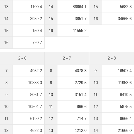
13
1100.4
14
86664.1
15
5682.8
14
3939.2
15
3851.7
16
34665.6
15
150.4
16
11555.2
16
720.7
2－6
2－7
2－8
7
4952.2
8
4078.3
9
16507.4
8
10833.0
9
2729.5
10
11953.6
9
8061.7
10
3151.4
11
6419.5
10
10504.7
11
866.6
12
5875.5
11
6190.2
12
714.7
13
8666.4
12
4622.0
13
1212.0
14
21666.0