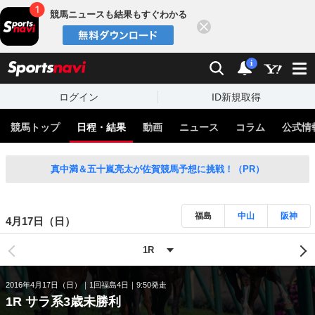
競馬ニュースも結果もすぐわかる
閉じる
スポーツナビ
検索
通知
i
ログイン
ID新規取得
競馬トップ
日程・結果
動画
ニュース
コラム
公式情
真中満＆五十嵐亮太が佐賀競馬予想に挑戦！（PR）
福島
中山
阪神
4月17日（日）
2016年4月17日（日）
1回福島4日
9:50発走
1R サラ系3歳未勝利