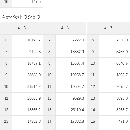
16
147.5
4 ナバホトウショウ
4－5
4－6
4－7
6
10195.7
7
7222.0
8
7536.0
7
9122.5
8
13332.9
9
8455.0
8
15757.1
9
16507.4
10
6540.6
9
28888.0
10
19258.7
11
1863.7
10
31514.2
11
10504.7
12
2075.7
11
26665.9
12
9629.3
13
3895.0
12
13866.2
13
23110.4
14
8253.7
13
17332.8
14
17332.8
15
471.0