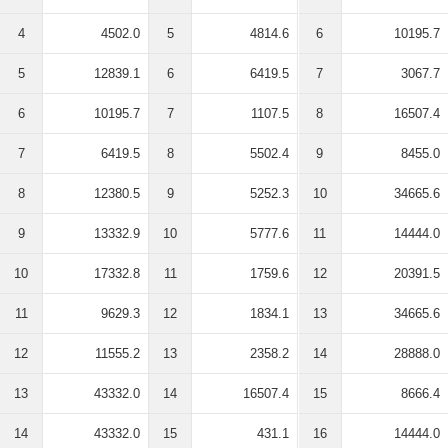
4
4502.0
5
4814.6
6
10195.7
5
12839.1
6
6419.5
7
3067.7
6
10195.7
7
1107.5
8
16507.4
7
6419.5
8
5502.4
9
8455.0
8
12380.5
9
5252.3
10
34665.6
9
13332.9
10
5777.6
11
14444.0
10
17332.8
11
1759.6
12
20391.5
11
9629.3
12
1834.1
13
34665.6
12
11555.2
13
2358.2
14
28888.0
13
43332.0
14
16507.4
15
8666.4
14
43332.0
15
431.1
16
14444.0