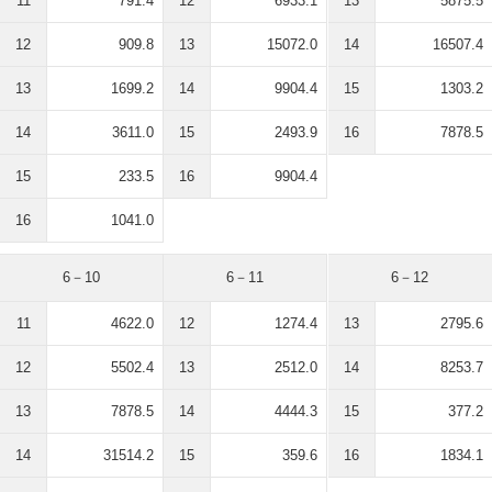
11
791.4
12
6933.1
13
5875.5
12
909.8
13
15072.0
14
16507.4
13
1699.2
14
9904.4
15
1303.2
14
3611.0
15
2493.9
16
7878.5
15
233.5
16
9904.4
16
1041.0
6－10
6－11
6－12
11
4622.0
12
1274.4
13
2795.6
12
5502.4
13
2512.0
14
8253.7
13
7878.5
14
4444.3
15
377.2
14
31514.2
15
359.6
16
1834.1