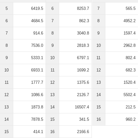
5
6419.5
6
8253.7
7
565.5
6
4684.5
7
862.3
8
4952.2
7
914.6
8
3040.8
9
1597.4
8
7536.0
9
2818.3
10
2962.8
9
5333.1
10
6797.1
11
802.4
10
6933.1
11
1699.2
12
682.3
11
1777.7
12
1375.6
13
1520.4
12
1086.6
13
2126.7
14
5502.4
13
1873.8
14
16507.4
15
212.5
14
7878.5
15
341.5
16
960.2
15
414.1
16
2166.6