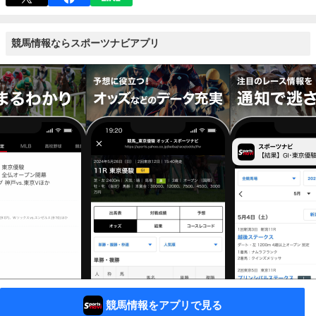
競馬情報ならスポーツナビアプリ
競馬情報をアプリで見る