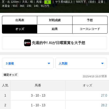
芝・右 1200m
天気：
晴
馬場：
サラ系4歳以上
500万下 （混合） 定量
良
本賞金：910、360、230、140、91万円
出馬表
対戦成績
予想
オッズ
結果
コースレコード
先週的中! AIが日曜重賞を大予想
確定オッズ
2015/4/18 16:07
人気
馬番
オッズ
1
3 - 10 - 13
27.0
2
1 - 10 - 13
28.2