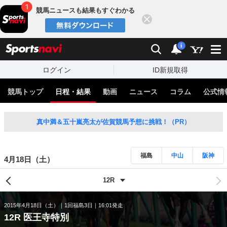
競馬ニュースも結果もすぐわかる
閉じる
スポーツナビ
検索
通知
i
ログイン
ID新規取得
競馬トップ
日程・結果
動画
ニュース
コラム
公式情
真中満＆五十嵐亮太が佐賀競馬予想に挑戦！（PR）
福島
中山
阪神
4月18日（土）
2015年4月18日（土）
1回福島3日
16:01発走
12R 医王寺特別