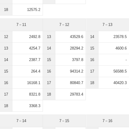
18
12575.2
7－11
7－12
7－13
12
2492.8
13
43529.6
14
23578.5
13
4254.7
14
28294.2
15
4600.6
14
2387.7
15
3797.8
16
-
15
264.4
16
94314.2
17
56588.5
16
16168.1
17
80840.7
18
40420.3
17
8321.8
18
29783.4
18
3368.3
7－14
7－15
7－16