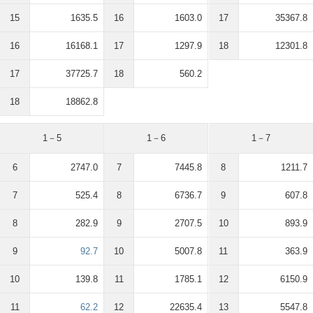
15
1635.5
16
1603.0
17
35367.8
16
16168.1
17
1297.9
18
12301.8
17
37725.7
18
560.2
18
18862.8
1－5
1－6
1－7
6
2747.0
7
7445.8
8
1211.7
7
525.4
8
6736.7
9
607.8
8
282.9
9
2707.5
10
893.9
9
92.7
10
5007.8
11
363.9
10
139.8
11
1785.1
12
6150.9
11
62.2
12
22635.4
13
5547.8