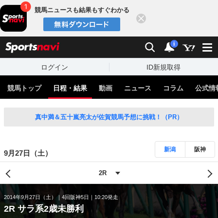
競馬ニュースも結果もすぐわかる
閉じる
スポーツナビ
検索
通知
i
ログイン
ID新規取得
競馬トップ
日程・結果
動画
ニュース
コラム
公式情
真中満＆五十嵐亮太が佐賀競馬予想に挑戦！（PR）
新潟
阪神
9月27日（土）
2014年9月27日（土）
4回阪神5日
10:20発走
2R サラ系2歳未勝利