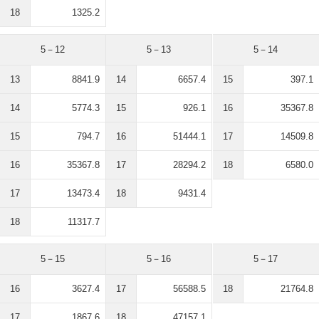
18
1325.2
5－12
5－13
5－14
13
8841.9
14
6657.4
15
397.1
14
5774.3
15
926.1
16
35367.8
15
794.7
16
51444.1
17
14509.8
16
35367.8
17
28294.2
18
6580.0
17
13473.4
18
9431.4
18
11317.7
5－15
5－16
5－17
16
3627.4
17
56588.5
18
21764.8
17
1867.6
18
47157.1