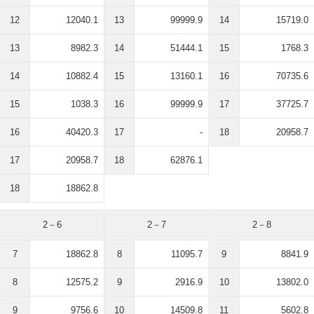
12
12040.1
13
99999.9
14
15719.0
13
8982.3
14
51444.1
15
1768.3
14
10882.4
15
13160.1
16
70735.6
15
1038.3
16
99999.9
17
37725.7
16
40420.3
17
-
18
20958.7
17
20958.7
18
62876.1
18
18862.8
2－6
2－7
2－8
7
18862.8
8
11095.7
9
8841.9
8
12575.2
9
2916.9
10
13802.0
9
9756.6
10
14509.8
11
5602.8