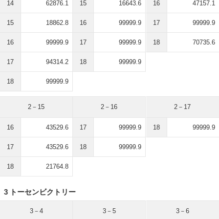
14
62876.1
15
16643.6
16
47157.1
15
18862.8
16
99999.9
17
99999.9
16
99999.9
17
99999.9
18
70735.6
17
94314.2
18
99999.9
18
99999.9
2－15
2－16
2－17
16
43529.6
17
99999.9
18
99999.9
17
43529.6
18
99999.9
18
21764.8
3 トーセンビクトリー
3－4
3－5
3－6