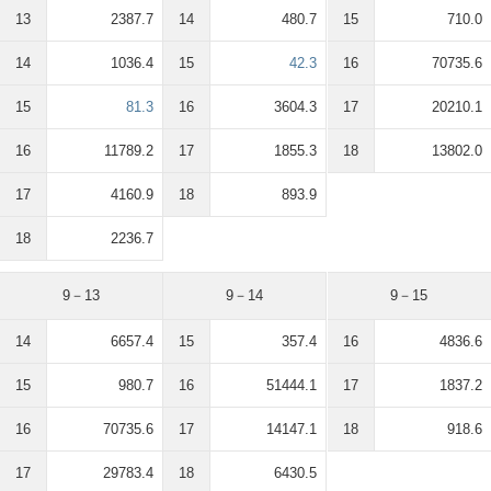
13
2387.7
14
480.7
15
710.0
14
1036.4
15
42.3
16
70735.6
15
81.3
16
3604.3
17
20210.1
16
11789.2
17
1855.3
18
13802.0
17
4160.9
18
893.9
18
2236.7
9－13
9－14
9－15
14
6657.4
15
357.4
16
4836.6
15
980.7
16
51444.1
17
1837.2
16
70735.6
17
14147.1
18
918.6
17
29783.4
18
6430.5