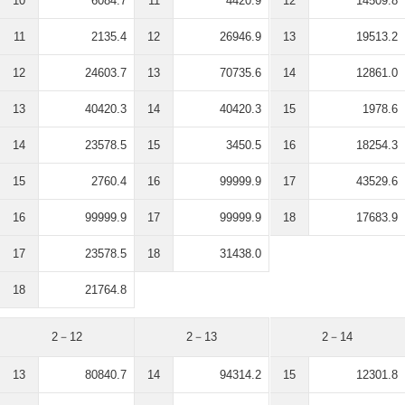
10
6084.7
11
4420.9
12
14509.8
11
2135.4
12
26946.9
13
19513.2
12
24603.7
13
70735.6
14
12861.0
13
40420.3
14
40420.3
15
1978.6
14
23578.5
15
3450.5
16
18254.3
15
2760.4
16
99999.9
17
43529.6
16
99999.9
17
99999.9
18
17683.9
17
23578.5
18
31438.0
18
21764.8
2－12
2－13
2－14
13
80840.7
14
94314.2
15
12301.8