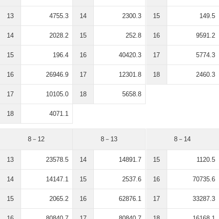
13
4755.3
14
2300.3
15
149.5
14
2028.2
15
252.8
16
9591.2
15
196.4
16
40420.3
17
5774.3
16
26946.9
17
12301.8
18
2460.3
17
10105.0
18
5658.8
18
4071.1
8－12
8－13
8－14
13
23578.5
14
14891.7
15
1120.5
14
14147.1
15
2537.6
16
70735.6
15
2065.2
16
62876.1
17
33287.3
16
80840.7
17
80840.7
18
16168.1