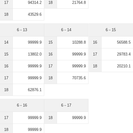
17
94314.2
18
21764.8
18
43529.6
6－13
6－14
6－15
14
99999.9
15
10288.8
16
56588.5
15
13802.0
16
99999.9
17
29783.4
16
99999.9
17
99999.9
18
20210.1
17
99999.9
18
70735.6
18
62876.1
6－16
6－17
17
99999.9
18
99999.9
18
99999.9