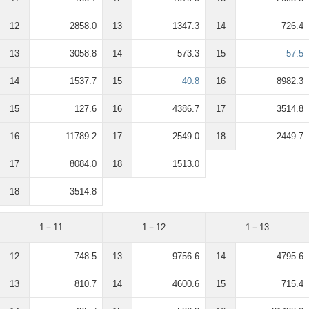
12
2858.0
13
1347.3
14
726.4
13
3058.8
14
573.3
15
57.5
14
1537.7
15
40.8
16
8982.3
15
127.6
16
4386.7
17
3514.8
16
11789.2
17
2549.0
18
2449.7
17
8084.0
18
1513.0
18
3514.8
1－11
1－12
1－13
12
748.5
13
9756.6
14
4795.6
13
810.7
14
4600.6
15
715.4