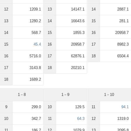
12
1209.1
13
14147.1
14
2887.1
13
1280.2
14
16643.6
15
281.1
14
568.7
15
1855.3
16
20958.7
15
45.4
16
20958.7
17
8982.3
16
5716.0
17
62876.1
18
6504.4
17
3143.8
18
20210.1
18
1689.2
1－8
1－9
1－10
9
299.0
10
129.5
11
94.1
10
342.7
11
64.3
12
1319.0
11
186.7
12
1079.9
13
2095.8