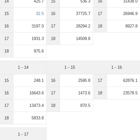
14
425.7
15
536.3
16
31438.0
15
32.5
16
37725.7
17
26946.9
16
3197.0
17
28294.2
18
9927.8
17
1931.3
18
14509.8
18
975.6
1－14
1－15
1－16
15
248.1
16
2595.8
17
62876.1
16
16643.6
17
1473.6
18
23578.5
17
13473.4
18
870.5
18
5833.8
1－17