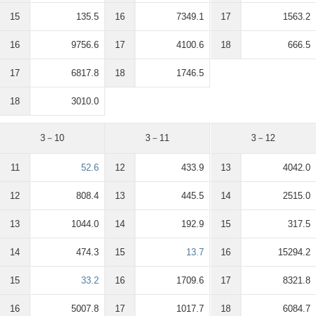
15
135.5
16
7349.1
17
1563.2
16
9756.6
17
4100.6
18
666.5
17
6817.8
18
1746.5
18
3010.0
3－10
3－11
3－12
11
52.6
12
433.9
13
4042.0
12
808.4
13
445.5
14
2515.0
13
1044.0
14
192.9
15
317.5
14
474.3
15
13.7
16
15294.2
15
33.2
16
1709.6
17
8321.8
16
5007.8
17
1017.7
18
6084.7