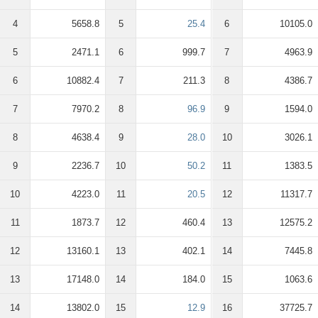
4
5658.8
5
25.4
6
10105.0
5
2471.1
6
999.7
7
4963.9
6
10882.4
7
211.3
8
4386.7
7
7970.2
8
96.9
9
1594.0
8
4638.4
9
28.0
10
3026.1
9
2236.7
10
50.2
11
1383.5
10
4223.0
11
20.5
12
11317.7
11
1873.7
12
460.4
13
12575.2
12
13160.1
13
402.1
14
7445.8
13
17148.0
14
184.0
15
1063.6
14
13802.0
15
12.9
16
37725.7