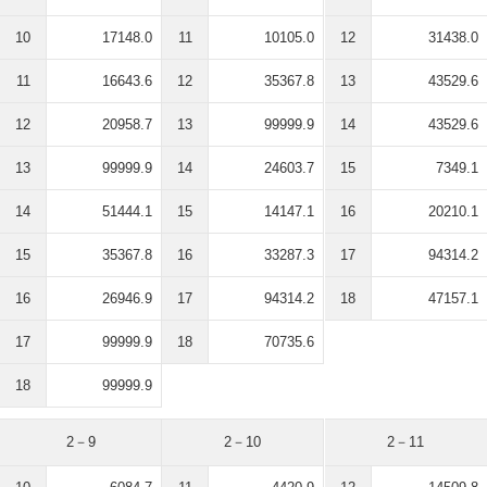
10
17148.0
11
10105.0
12
31438.0
11
16643.6
12
35367.8
13
43529.6
12
20958.7
13
99999.9
14
43529.6
13
99999.9
14
24603.7
15
7349.1
14
51444.1
15
14147.1
16
20210.1
15
35367.8
16
33287.3
17
94314.2
16
26946.9
17
94314.2
18
47157.1
17
99999.9
18
70735.6
18
99999.9
2－9
2－10
2－11