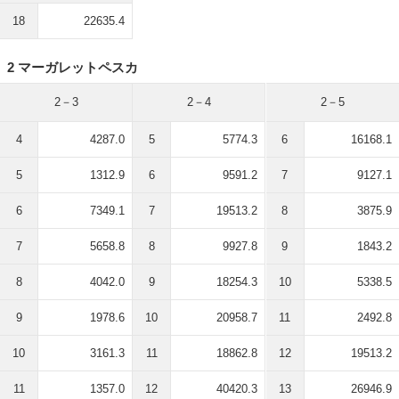
18
22635.4
2 マーガレットペスカ
2－3
2－4
2－5
4
4287.0
5
5774.3
6
16168.1
5
1312.9
6
9591.2
7
9127.1
6
7349.1
7
19513.2
8
3875.9
7
5658.8
8
9927.8
9
1843.2
8
4042.0
9
18254.3
10
5338.5
9
1978.6
10
20958.7
11
2492.8
10
3161.3
11
18862.8
12
19513.2
11
1357.0
12
40420.3
13
26946.9