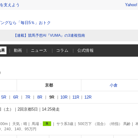
を支えよう
Yahoo
ングなら「毎日5％」おトク
【連載】競馬予想AI『VUMA』の3連複指南
結果
動画
ニュース
コラム
公式情報
）
京都
小倉
5R
6R
7R
8R
9R
10R
11R
12R
9日（土）
2回京都5日
14:25発走
賞
00m
天気：
晴
馬場：
サラ系3歳
500万下 （混合）（特指） 馬齢
良
0、240、140、95万円