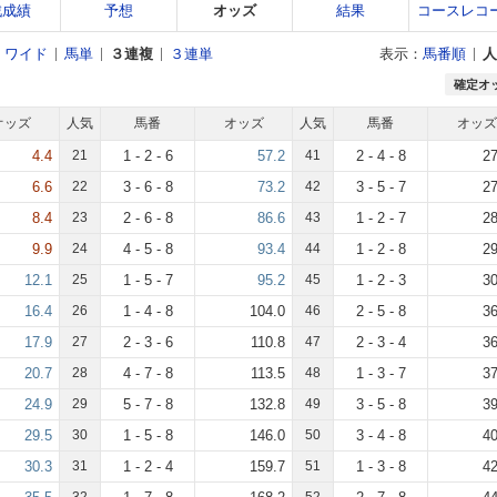
戦成績
予想
オッズ
結果
コースレコ
ワイド
馬単
３連複
３連単
表示：
馬番順
人
確定オ
オッズ
人気
馬番
オッズ
人気
馬番
オッズ
4.4
21
1 - 2 - 6
57.2
41
2 - 4 - 8
27
6.6
22
3 - 6 - 8
73.2
42
3 - 5 - 7
27
8.4
23
2 - 6 - 8
86.6
43
1 - 2 - 7
28
9.9
24
4 - 5 - 8
93.4
44
1 - 2 - 8
29
12.1
25
1 - 5 - 7
95.2
45
1 - 2 - 3
30
16.4
26
1 - 4 - 8
104.0
46
2 - 5 - 8
36
17.9
27
2 - 3 - 6
110.8
47
2 - 3 - 4
36
20.7
28
4 - 7 - 8
113.5
48
1 - 3 - 7
37
24.9
29
5 - 7 - 8
132.8
49
3 - 5 - 8
39
29.5
30
1 - 5 - 8
146.0
50
3 - 4 - 8
40
30.3
31
1 - 2 - 4
159.7
51
1 - 3 - 8
42