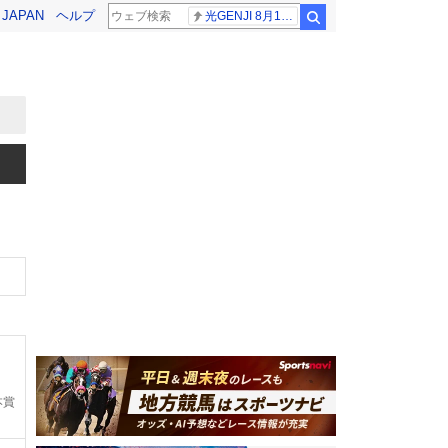
! JAPAN
ヘルプ
光GENJI 8月19日
検索
本賞