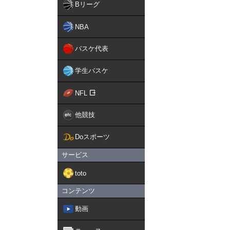
Bリーグ
NBA
バスケ代表
学生バスケ
NFL
他競技
Doスポーツ
サービス
toto
コンテンツ
動画