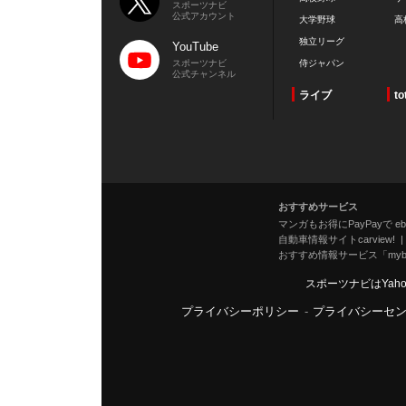
スポーツナビ
公式アカウント
大学野球
高
独立リーグ
YouTube
スポーツナビ
侍ジャパン
公式チャンネル
ライブ
to
おすすめサービス
マンガもお得にPayPayで eboo
自動車情報サイトcarview!
おすすめ情報サービス「mybe
スポーツナビはYah
プライバシーポリシー
-
プライバシーセ