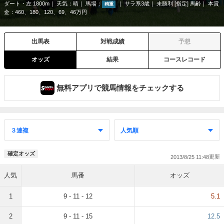
ダート・左 1800m
天気：
晴
馬場：
サラ系3歳
未勝利 [指定] 馬齢
本賞
稍重
金：460、180、120、69、46万円
出馬表
対戦成績
予想
オッズ
結果
コースレコード
無料アプリで競馬情報をチェックする
確定オッズ
2013/8/25 11:48
人気
馬番
オッズ
1
9 - 11 - 12
5.1
2
9 - 11 - 15
12.5