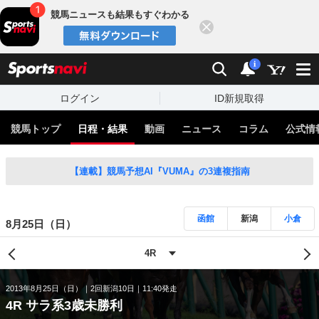
競馬ニュースも結果もすぐわかる
閉じる
スポーツナビ
検索
通知
i
ログイン
ID新規取得
競馬トップ
日程・結果
動画
ニュース
コラム
公式情
【連載】競馬予想AI『VUMA』の3連複指南
函館
新潟
小倉
8月25日（日）
2013年8月25日（日）
2回新潟10日
11:40発走
4R サラ系3歳未勝利