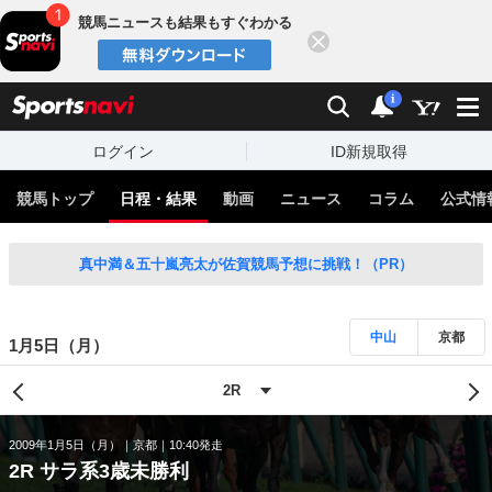
競馬ニュースも結果もすぐわかる
閉じる
スポーツナビ
検索
通知
i
ログイン
ID新規取得
競馬トップ
日程・結果
動画
ニュース
コラム
公式情
真中満＆五十嵐亮太が佐賀競馬予想に挑戦！（PR）
中山
京都
1月5日（月）
2009年1月5日（月）
京都
10:40発走
2R サラ系3歳未勝利