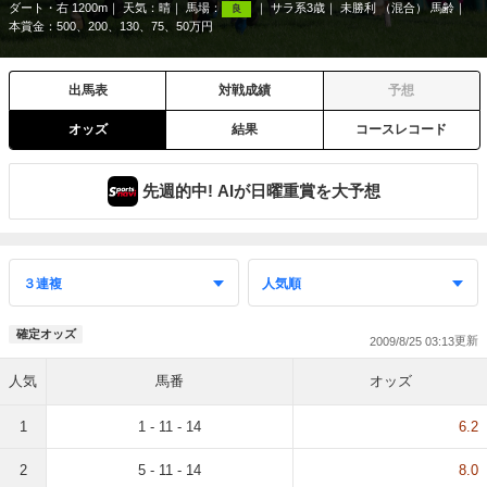
ダート・右 1200m
天気：
晴
馬場：
サラ系3歳
未勝利 （混合） 馬齢
良
本賞金：500、200、130、75、50万円
出馬表
対戦成績
予想
オッズ
結果
コースレコード
先週的中! AIが日曜重賞を大予想
確定オッズ
2009/8/25 03:13
人気
馬番
オッズ
1
1 - 11 - 14
6.2
2
5 - 11 - 14
8.0