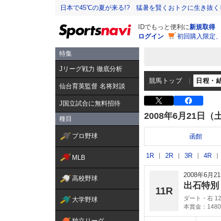
日本で45℃の夏が来る!? 猛暑を賢くおトクに生き抜く
IDでもっと便利に
新規取得
ログイン
初回購入限定
特集
Jリーグ戦力 徹底分析
競馬トップ
日程・
仙台育英監督 名将対談
J国立試合に無料招待
2008年6月21日（
種目
プロ野球
函館
1R
2R
3R
4R
MLB
2008年6月
高校野球
出石特
11R
ダート・右 12
大学野球
本賞金：1480
独立リーグ