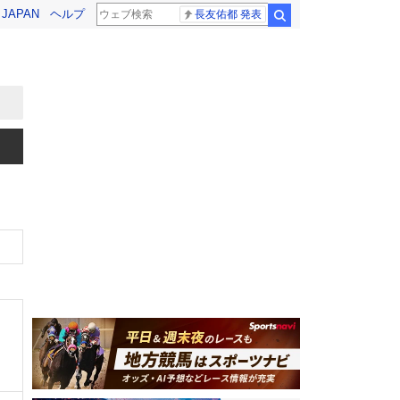
! JAPAN
ヘルプ
長友佑都 発表
検索