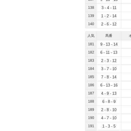
138
3 - 4 - 11
139
1 - 2 - 14
140
2 - 6 - 12
人気
馬番
181
9 - 13 - 14
182
6 - 11 - 13
183
2 - 3 - 12
184
3 - 7 - 10
185
7 - 8 - 14
186
6 - 13 - 16
187
4 - 9 - 13
188
6 - 8 - 9
189
2 - 8 - 10
190
4 - 7 - 10
191
1 - 3 - 5