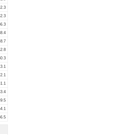
2.3
2.3
6.3
8.4
8.7
2.8
0.3
3.1
2.1
1.1
3.4
9.5
4.1
6.5