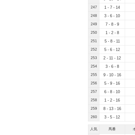
247
1 - 7 - 14
248
3 - 6 - 10
249
7 - 8 - 9
250
1 - 2 - 8
251
5 - 8 - 11
252
5 - 6 - 12
253
2 - 11 - 12
254
3 - 6 - 8
255
9 - 10 - 16
256
5 - 9 - 16
257
6 - 8 - 10
258
1 - 2 - 16
259
8 - 13 - 16
260
3 - 5 - 12
人気
馬番