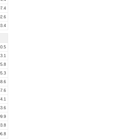
7.4
2.6
3.4
10.5
13.1
5.8
5.3
8.6
7.6
4.1
3.6
9.9
3.8
6.8