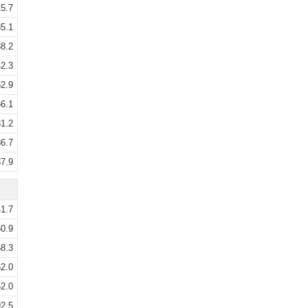
5.7
5.1
8.2
2.3
2.9
6.1
1.2
6.7
7.9
1.7
0.9
8.3
2.0
2.0
2.5