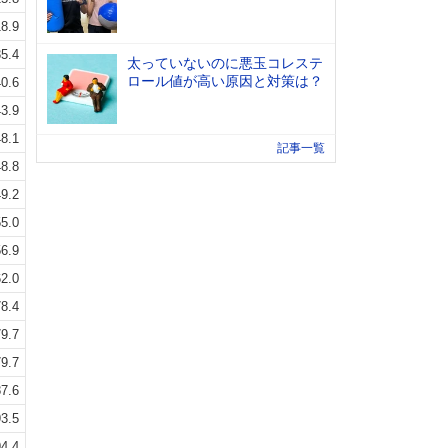
8.9
5.4
太っていないのに悪玉コレステ
ロール値が高い原因と対策は？
0.6
3.9
8.1
記事一覧
8.8
9.2
5.0
6.9
2.0
8.4
9.7
9.7
7.6
3.5
4.4