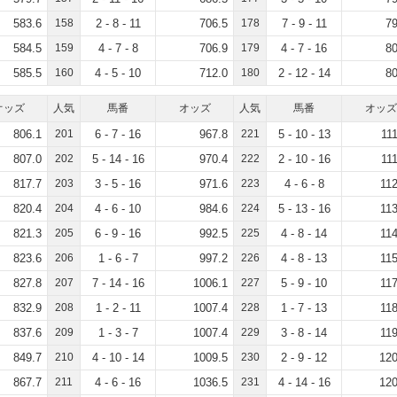
583.6
158
2 - 8 - 11
706.5
178
7 - 9 - 11
79
584.5
159
4 - 7 - 8
706.9
179
4 - 7 - 16
80
585.5
160
4 - 5 - 10
712.0
180
2 - 12 - 14
80
オッズ
人気
馬番
オッズ
人気
馬番
オッズ
806.1
201
6 - 7 - 16
967.8
221
5 - 10 - 13
11
807.0
202
5 - 14 - 16
970.4
222
2 - 10 - 16
11
817.7
203
3 - 5 - 16
971.6
223
4 - 6 - 8
112
820.4
204
4 - 6 - 10
984.6
224
5 - 13 - 16
113
821.3
205
6 - 9 - 16
992.5
225
4 - 8 - 14
114
823.6
206
1 - 6 - 7
997.2
226
4 - 8 - 13
115
827.8
207
7 - 14 - 16
1006.1
227
5 - 9 - 10
117
832.9
208
1 - 2 - 11
1007.4
228
1 - 7 - 13
118
837.6
209
1 - 3 - 7
1007.4
229
3 - 8 - 14
119
849.7
210
4 - 10 - 14
1009.5
230
2 - 9 - 12
120
867.7
211
4 - 6 - 16
1036.5
231
4 - 14 - 16
120