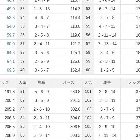
48.7
32
2 - 4 - 9
113.7
52
5 - 6 - 14
16
49.0
33
2 - 3 - 13
114.3
53
6 - 7 - 14
17
52.8
34
4 - 6 - 7
114.4
54
2 - 7 - 8
17
54.0
35
3 - 4 - 7
118.0
55
4 - 7 - 13
17
59.7
36
2 - 5 - 8
119.6
56
2 - 11 - 14
18
60.0
37
2 - 4 - 11
121.2
57
7 - 13 - 14
18
64.8
38
3 - 5 - 6
125.1
58
3 - 4 - 6
18
67.1
39
2 - 6 - 9
126.8
59
2 - 3 - 11
18
69.5
40
3 - 6 - 7
132.4
60
1 - 2 - 5
18
オッズ
人気
馬番
オッズ
人気
馬番
オッズ
191.8
81
5 - 6 - 9
280.8
101
2 - 8 - 14
37
200.4
82
3 - 5 - 9
291.3
102
3 - 5 - 11
37
205.2
83
2 - 6 - 10
302.8
103
3 - 7 - 9
37
206.3
84
2 - 9 - 11
304.0
104
6 - 7 - 9
37
206.5
85
2 - 4 - 10
306.5
105
2 - 9 - 10
37
208.9
86
5 - 9 - 14
308.3
106
7 - 11 - 14
37