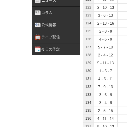
ニュース
122
2 - 10 - 13
コラム
123
3 - 6 - 13
124
2 - 13 - 16
公式情報
125
2 - 8 - 9
ライブ配信
126
4 - 6 - 9
127
5 - 7 - 10
今日の予定
128
2 - 4 - 12
129
5 - 11 - 13
130
1 - 5 - 7
131
4 - 6 - 11
132
7 - 9 - 13
133
3 - 6 - 9
134
3 - 4 - 9
135
2 - 5 - 15
136
4 - 11 - 14
137
9 - 10 - 13