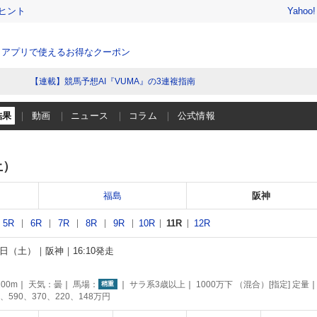
ヒント
Yahoo
、アプリで使えるお得なクーポン
【連載】競馬予想AI『VUMA』の3連複指南
結果
動画
ニュース
コラム
公式情報
土）
福島
阪神
5R
6R
7R
8R
9R
10R
11R
12R
21日（土）
阪神
16:10発走
別
00m
天気：
曇
馬場：
サラ系3歳以上
1000万下 （混合）[指定] 定量
稍重
、590、370、220、148万円