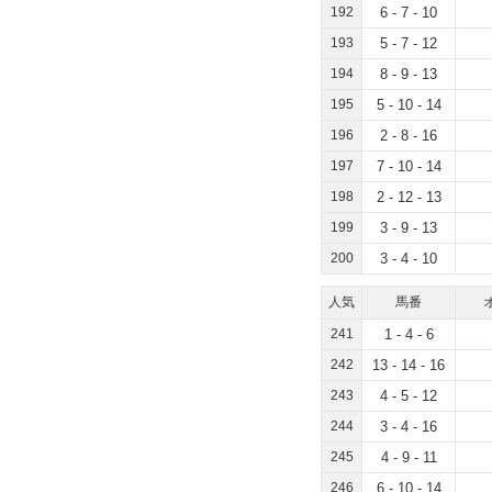
192
6 - 7 - 10
193
5 - 7 - 12
194
8 - 9 - 13
195
5 - 10 - 14
196
2 - 8 - 16
197
7 - 10 - 14
198
2 - 12 - 13
199
3 - 9 - 13
200
3 - 4 - 10
人気
馬番
241
1 - 4 - 6
242
13 - 14 - 16
243
4 - 5 - 12
244
3 - 4 - 16
245
4 - 9 - 11
246
6 - 10 - 14