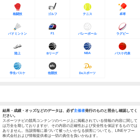
格闘技
ゴルフ
テニス
卓球
F1
バドミントン
バレーボール
ラグビー
NBA
陸上
Bリーグ
バスケ代表
学生バスケ
他競技
Doスポーツ
結果・成績・オッズなどのデータは、必ず
主催者
発行のものと照合し確認してく
ださい。
スポーツナビの競馬コンテンツのページ上に掲載されている情報の内容に関して
は万全を期しておりますが、その内容の正確性および安全性を保証するものでは
ありません。当該情報に基づいて被ったいかなる損害についても、LINEヤフー
株式会社および情報提供者は一切の責任を負いかねます。