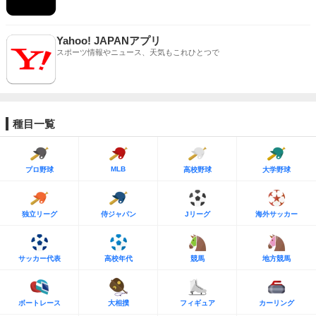
Yahoo! JAPANアプリ
スポーツ情報やニュース、天気もこれひとつで
種目一覧
MLB
プロ野球
高校野球
大学野球
独立リーグ
侍ジャパン
Jリーグ
海外サッカー
サッカー代表
高校年代
競馬
地方競馬
ボートレース
大相撲
フィギュア
カーリング