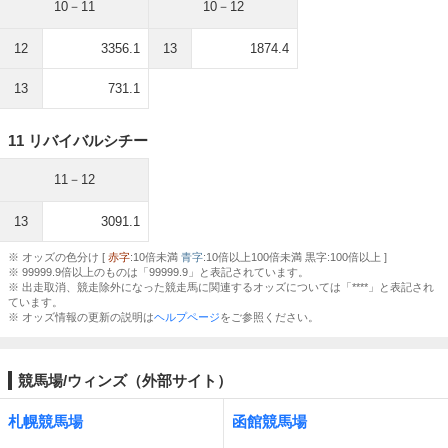
10－11
10－12
12
3356.1
13
1874.4
13
731.1
11 リバイバルシチー
11－12
13
3091.1
※ オッズの色分け [
赤字
:10倍未満
青字
:10倍以上100倍未満 黒字:100倍以上 ]
※ 99999.9倍以上のものは「99999.9」と表記されています。
※ 出走取消、競走除外になった競走馬に関連するオッズについては「****」と表記され
ています。
※ オッズ情報の更新の説明は
ヘルプページ
をご参照ください。
競馬場/ウィンズ（外部サイト）
札幌競馬場
函館競馬場