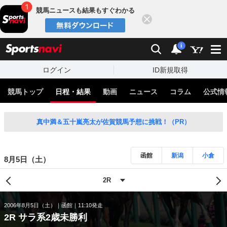
競馬ニュースも結果もすぐわかる
閉じる
スポーツナビ
検索
通知
i
ログイン
ID新規取得
競馬トップ
日程・結果
動画
ニュース
コラム
公式情
真中満＆五十嵐亮太が佐賀競馬予想に挑戦！（PR）
函館
新潟
小倉
8月5日（土）
2006年8月5日（土）
函館
11:10発走
2R サラ系2歳未勝利