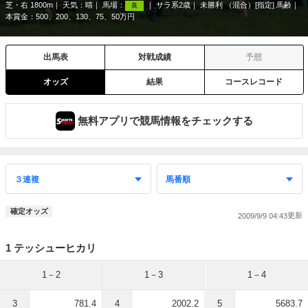
芝・右 1800m
天気：
晴
馬場：
サラ系2歳
未勝利 （混合）[指定] 馬齢
良
本賞金：500、200、130、75、50万円
出馬表
対戦成績
予想
オッズ
結果
コースレコード
無料アプリで競馬情報をチェックする
確定オッズ
2009/9/9 04:43
1 テッシューヒカリ
1－2
1－3
1－4
3
781.4
4
2002.2
5
5683.7