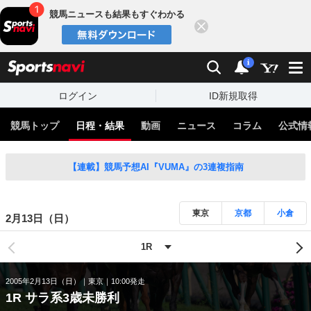
競馬ニュースも結果もすぐわかる
閉じる
スポーツナビ
検索
通知
i
ログイン
ID新規取得
競馬トップ
日程・結果
動画
ニュース
コラム
公式情
【連載】競馬予想AI『VUMA』の3連複指南
東京
京都
小倉
2月13日（日）
2005年2月13日（日）
東京
10:00発走
1R サラ系3歳未勝利