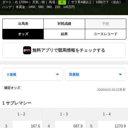
ダート・右 1700m
天気：
晴
馬場：
サラ系4歳以上
1000万下 （混合）
良
ハンデ
本賞金：1450、580、360、220、145万円
出馬表
対戦成績
予想
オッズ
結果
コースレコード
無料アプリで競馬情報をチェックする
確定オッズ
2009/8/20 00:22
1 サプレマシー
1－2
1－3
1－4
3
167.6
4
687.9
5
1270.9