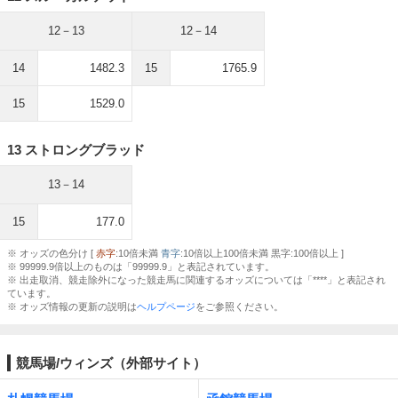
12－13
12－14
14
1482.3
15
1765.9
15
1529.0
13 ストロングブラッド
13－14
15
177.0
※ オッズの色分け [
赤字
:10倍未満
青字
:10倍以上100倍未満 黒字:100倍以上 ]
※ 99999.9倍以上のものは「99999.9」と表記されています。
※ 出走取消、競走除外になった競走馬に関連するオッズについては「****」と表記され
ています。
※ オッズ情報の更新の説明は
ヘルプページ
をご参照ください。
競馬場/ウィンズ（外部サイト）