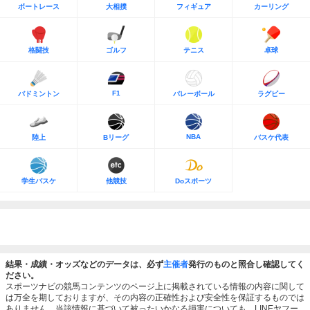
ボートレース
大相撲
フィギュア
カーリング
格闘技
ゴルフ
テニス
卓球
F1
バドミントン
バレーボール
ラグビー
NBA
陸上
Bリーグ
バスケ代表
学生バスケ
他競技
Doスポーツ
結果・成績・オッズなどのデータは、必ず
主催者
発行のものと照合し確認してく
ださい。
スポーツナビの競馬コンテンツのページ上に掲載されている情報の内容に関して
は万全を期しておりますが、その内容の正確性および安全性を保証するものでは
ありません。当該情報に基づいて被ったいかなる損害についても、LINEヤフー