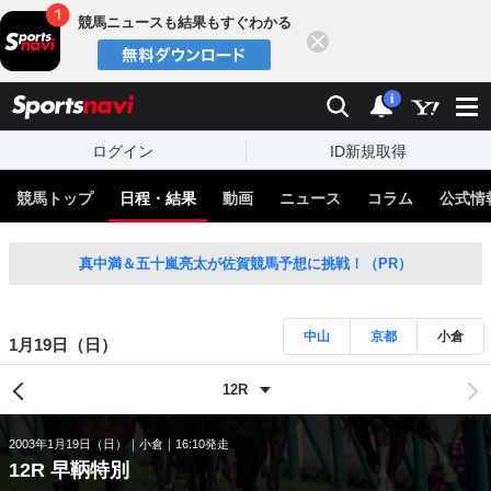
競馬ニュースも結果もすぐわかる
閉じる
スポーツナビ
検索
通知
i
ログイン
ID新規取得
競馬トップ
日程・結果
動画
ニュース
コラム
公式情
真中満＆五十嵐亮太が佐賀競馬予想に挑戦！（PR）
中山
京都
小倉
1月19日（日）
2003年1月19日（日）
小倉
16:10発走
12R 早鞆特別