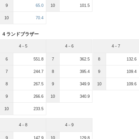
9
65.0
10
101.5
10
70.4
4 ランドブラザー
4－5
4－6
4－7
6
551.8
7
362.5
8
132.6
7
244.7
8
395.4
9
109.4
8
267.5
9
349.9
10
109.6
9
266.6
10
340.9
10
233.5
4－8
4－9
9
147.9
10
129.8