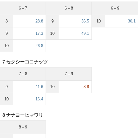
6－7
6－8
6－9
8
28.8
9
36.5
10
30.1
9
17.3
10
49.1
10
26.8
7 セクシーココナッツ
7－8
7－9
9
11.6
10
8.8
10
16.4
8 ナナヨーヒマワリ
8－9