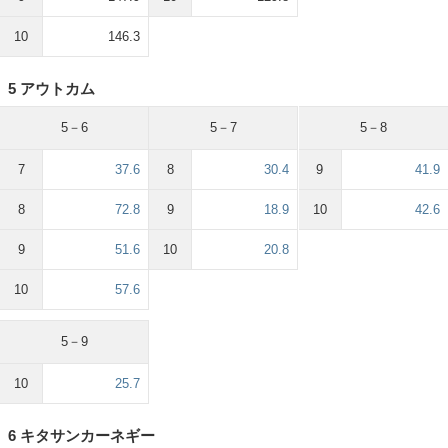
10
146.3
5 アウトカム
5－6
5－7
5－8
7
37.6
8
30.4
9
41.9
8
72.8
9
18.9
10
42.6
9
51.6
10
20.8
10
57.6
5－9
10
25.7
6 キタサンカーネギー