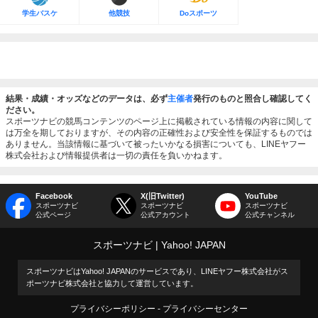
学生バスケ
他競技
Doスポーツ
結果・成績・オッズなどのデータは、必ず
主催者
発行のものと照合し確認してく
ださい。
スポーツナビの競馬コンテンツのページ上に掲載されている情報の内容に関して
は万全を期しておりますが、その内容の正確性および安全性を保証するものでは
ありません。当該情報に基づいて被ったいかなる損害についても、LINEヤフー
株式会社および情報提供者は一切の責任を負いかねます。
Facebook
X(旧Twitter)
YouTube
スポーツナビ
スポーツナビ
スポーツナビ
公式ページ
公式アカウント
公式チャンネル
スポーツナビ
Yahoo! JAPAN
スポーツナビはYahoo! JAPANのサービスであり、LINEヤフー株式会社がス
ポーツナビ株式会社と協力して運営しています。
プライバシーポリシー
プライバシーセンター