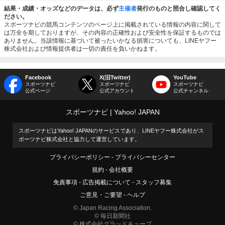
結果・成績・オッズなどのデータは、必ず
主催者
発行のものと照合し確認してく
ださい。
スポーツナビの競馬コンテンツのページ上に掲載されている情報の内容に関して
は万全を期しておりますが、その内容の正確性および安全性を保証するものでは
ありません。当該情報に基づいて被ったいかなる損害についても、LINEヤフー
株式会社および情報提供者は一切の責任を負いかねます。
Facebook
X(旧Twitter)
YouTube
スポーツナビ
スポーツナビ
スポーツナビ
公式ページ
公式アカウント
公式チャンネル
スポーツナビ
Yahoo! JAPAN
スポーツナビはYahoo! JAPANのサービスであり、LINEヤフー株式会社がス
ポーツナビ株式会社と協力して運営しています。
プライバシーポリシー
プライバシーセンター
規約
会社概要
免責事項
広告掲載について
スタッフ募集
ご意見・ご要望
ヘルプ
© Japan Racing Association.
© 毎日新聞社
© 株式会社グラッドキューブ