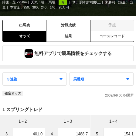
障害・芝 2750m
天気：
晴
馬場：
サラ系障害3歳以上
未勝利 （混合） 定
良
量
本賞金：950、380、240、140、95万円
出馬表
対戦成績
予想
オッズ
結果
コースレコード
無料アプリで競馬情報をチェックする
確定オッズ
2009/9/9 08:04
1 スプリングトレド
1－2
1－3
1－4
3
401.0
4
1488.7
5
154.1