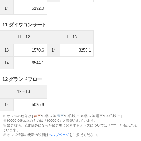
14
5192.0
11 ダイワコンサート
11－12
11－13
13
1570.6
14
3255.1
14
6544.1
12 グランドフロー
12－13
14
5025.9
※ オッズの色分け [
赤字
:10倍未満
青字
:10倍以上100倍未満 黒字:100倍以上 ]
※ 99999.9倍以上のものは「99999.9」と表記されています。
※ 出走取消、競走除外になった競走馬に関連するオッズについては「****」と表記され
ています。
※ オッズ情報の更新の説明は
ヘルプページ
をご参照ください。