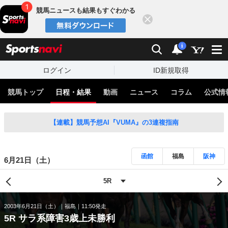
競馬ニュースも結果もすぐわかる
閉じる
スポーツナビ
検索
通知
i
ログイン
ID新規取得
競馬トップ
日程・結果
動画
ニュース
コラム
公式情
【連載】競馬予想AI『VUMA』の3連複指南
函館
福島
阪神
6月21日（土）
2003年6月21日（土）
福島
11:50発走
5R サラ系障害3歳上未勝利