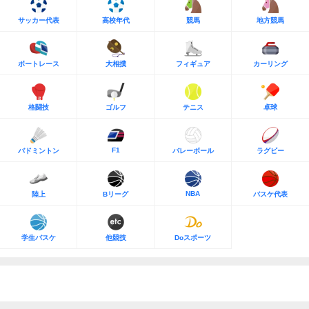
サッカー代表
高校年代
競馬
地方競馬
ボートレース
大相撲
フィギュア
カーリング
格闘技
ゴルフ
テニス
卓球
F1
バドミントン
バレーボール
ラグビー
NBA
陸上
Bリーグ
バスケ代表
学生バスケ
他競技
Doスポーツ