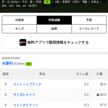
芝・右 2000m
天気：
曇
馬場：
3歳
未勝利 （混合） 馬齢
本賞金：
良
560、220、140、84、56万円
出馬表
対戦成績
予想
オッズ
結果
コースレコード
無料アプリで競馬情報をチェックする
2025年2月16日
未勝利
芝2000m
良
着順
馬名
タイム差
斤量
4
ストレートブラック
0.1
55.0
5
サミダレナイツ
0.1
54.0
6
ユイノガリクソン
0.3
57.0