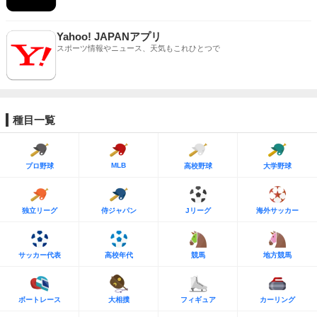
Yahoo! JAPANアプリ
スポーツ情報やニュース、天気もこれひとつで
種目一覧
MLB
プロ野球
高校野球
大学野球
独立リーグ
侍ジャパン
Jリーグ
海外サッカー
サッカー代表
高校年代
競馬
地方競馬
ボートレース
大相撲
フィギュア
カーリング