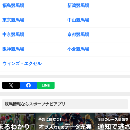
福島競馬場
新潟競馬場
東京競馬場
中山競馬場
中京競馬場
京都競馬場
阪神競馬場
小倉競馬場
ウィンズ・エクセル
競馬情報ならスポーツナビアプリ