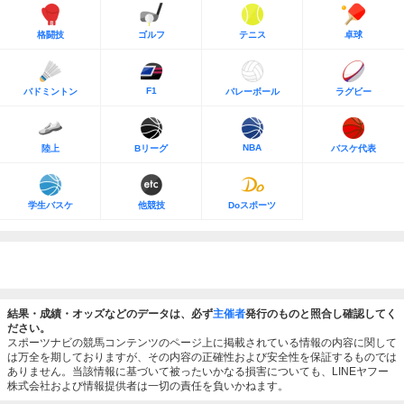
格闘技
ゴルフ
テニス
卓球
F1
バドミントン
バレーボール
ラグビー
NBA
陸上
Bリーグ
バスケ代表
学生バスケ
他競技
Doスポーツ
結果・成績・オッズなどのデータは、必ず
主催者
発行のものと照合し確認してく
ださい。
スポーツナビの競馬コンテンツのページ上に掲載されている情報の内容に関して
は万全を期しておりますが、その内容の正確性および安全性を保証するものでは
ありません。当該情報に基づいて被ったいかなる損害についても、LINEヤフー
株式会社および情報提供者は一切の責任を負いかねます。