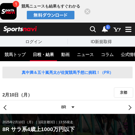
競馬ニュースも結果もすぐわかる
閉じる
スポーツナビ
検索
通知
i
ログイン
ID新規取得
競馬トップ
日程・結果
動画
ニュース
コラム
公式情
真中満＆五十嵐亮太が佐賀競馬予想に挑戦！（PR）
京都
2月10日（月）
2025年2月10日（月）
1回京都3日
13:55発走
8R サラ系4歳上1000万円以下