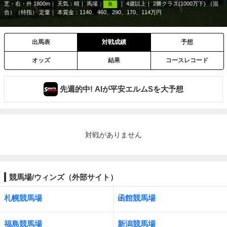
芝・右・外 1800m
天気：
晴
馬場：
4歳以上
2勝クラス(1000万下) （混
良
合）（特指） 定量
本賞金：1140、460、290、170、114万円
出馬表
対戦成績
予想
オッズ
結果
コースレコード
先週的中! AIが平安エルムSを大予想
対戦がありません
競馬場/ウィンズ（外部サイト）
札幌競馬場
函館競馬場
福島競馬場
新潟競馬場