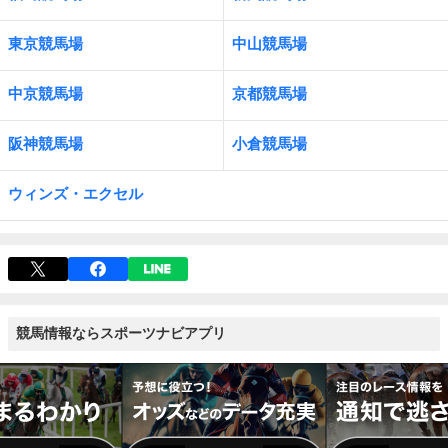
東京競馬場
中山競馬場
中京競馬場
京都競馬場
阪神競馬場
小倉競馬場
ウィンズ・エクセル
競馬情報ならスポーツナビアプリ