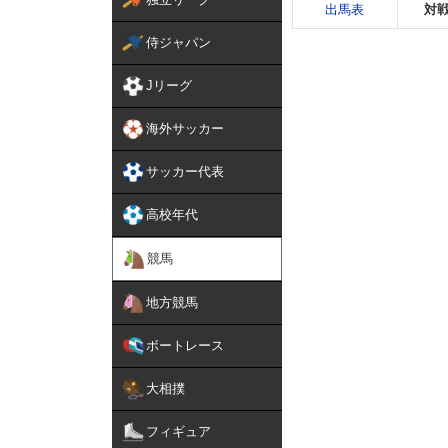
出馬表
対
侍ジャパン
Jリーグ
海外サッカー
サッカー代表
高校年代
競馬
地方競馬
ボートレース
大相撲
フィギュア