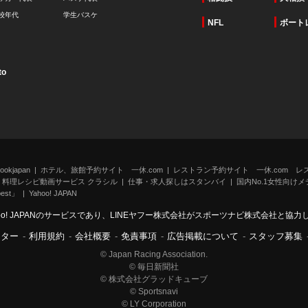
校年代
学生バスケ
NFL
ボート
to
kjapan
ホテル、旅館予約サイト 一休.com
レストラン予約サイト 一休.com レ
料理レシピ動画サービス クラシル
仕事・求人探しはスタンバイ
国内No.1女性向けメデ
st」
Yahoo! JAPAN
oo! JAPANのサービスであり、LINEヤフー株式会社がスポーツナビ株式会社と協
ンター
-
利用規約
-
会社概要
-
免責事項
-
広告掲載について
-
スタッフ募集
© Japan Racing Association.
© 毎日新聞社
© 株式会社グラッドキューブ
© Sportsnavi
© LY Corporation