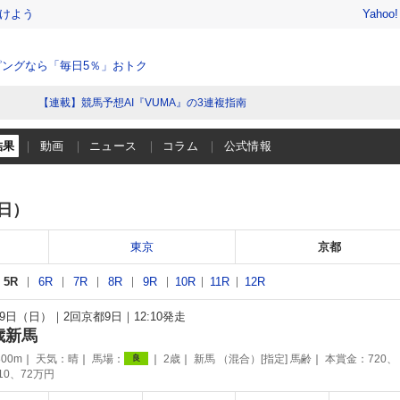
けよう
Yahoo
ングなら「毎日5％」おトク
【連載】競馬予想AI『VUMA』の3連複指南
結果
動画
ニュース
コラム
公式情報
（日）
東京
京都
5R
6R
7R
8R
9R
10R
11R
12R
月29日（日）
2回京都9日
12:10発走
歳新馬
00m
天気：
晴
馬場：
2歳
新馬 （混合）[指定] 馬齢
本賞金：720、
良
110、72万円