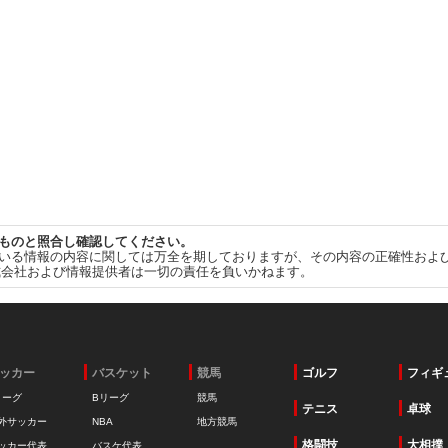
ものと照合し確認してください。
いる情報の内容に関しては万全を期しておりますが、その内容の正確性およ
式会社および情報提供者は一切の責任を負いかねます。
ッカー
バスケット
競馬
ゴルフ
フィギ
リーグ
Bリーグ
競馬
テニス
卓球
外サッカー
NBA
地方競馬
格闘技
大相撲
ッカー代表
バスケ代表