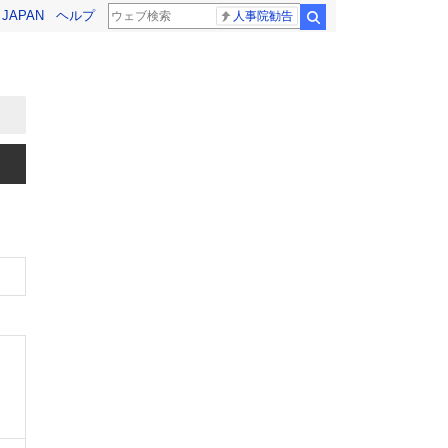
! JAPAN
ヘルプ
人事院勧告
検索