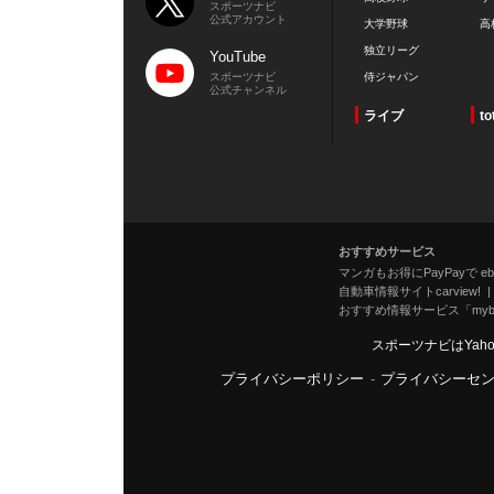
スポーツナビ
公式アカウント
大学野球
高
独立リーグ
YouTube
スポーツナビ
侍ジャパン
公式チャンネル
ライブ
to
おすすめサービス
マンガもお得にPayPayで eboo
自動車情報サイトcarview!
おすすめ情報サービス「mybe
スポーツナビはYah
プライバシーポリシー
-
プライバシーセ