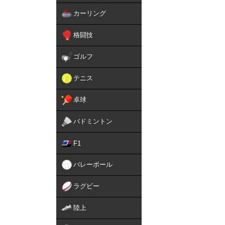
カーリング
格闘技
ゴルフ
テニス
卓球
バドミントン
F1
バレーボール
ラグビー
陸上