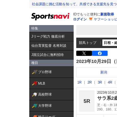
社会課題に挑む活動を知って、共感できる支援先を見つ
IDでもっと便利に
新規取得
ログイン
ヤフーショッピ
特集
Jリーグ戦力 徹底分析
競馬トップ
日程・
仙台育英監督 名将対談
J国立試合に無料招待
2023年10月29日
種目
プロ野球
新潟
1R
2R
3R
4R
MLB
2023年10
高校野球
サラ系2
5R
芝・右・外 18
大学野球
290、180、
独立リーグ