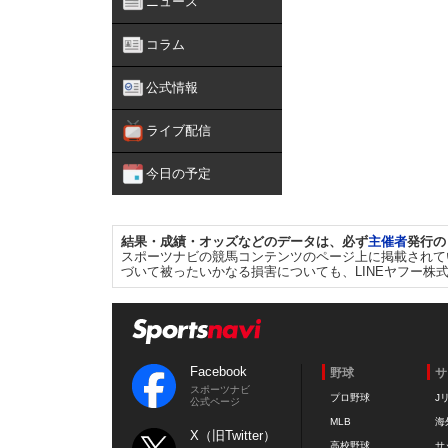
ニュース
コラム
公式情報
ライブ配信
今日の予定
結果・成績・オッズなどのデータは、必ず
主催者
発行の
スポーツナビの競馬コンテンツのページ上に掲載されて
づいて被ったいかなる損害についても、LINEヤフー株
Facebook
野球
サ
スポーツナビ
プロ野球
J
公式ページ
MLB
海
X（旧Twitter）
高校野球
サ