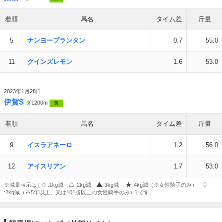
着順
馬名
タイム差
斤量
5
ナンヨープランタン
0.7
55.0
11
クインズレモン
1.6
53.0
2023年1月28日
伊賀S
ダ1200m
良
着順
馬名
タイム差
斤量
9
イスラアネーロ
1.2
56.0
12
アイスリアン
1.7
53.0
※減量表示は [
:1kg減
:2kg減
:3kg減
:4kg減（※女性騎手のみ）
:2kg減（※5年以上、又は101勝以上の女性騎手のみ）] です。