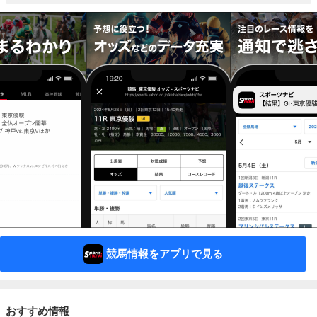
競馬情報をアプリで見る
おすすめ情報