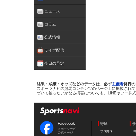
ニュース
コラム
公式情報
ライブ配信
今日の予定
結果・成績・オッズなどのデータは、必ず
主催者
発行の
スポーツナビの競馬コンテンツのページ上に掲載されて
づいて被ったいかなる損害についても、LINEヤフー株
Facebook
野球
サ
スポーツナビ
プロ野球
J
公式ページ