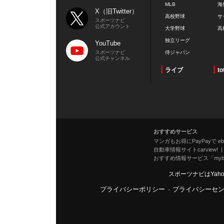
MLB
海
X（旧Twitter）
高校野球
サ
スポーツナビ
公式アカウント
大学野球
高
独立リーグ
YouTube
スポーツナビ
侍ジャパン
公式チャンネル
ライブ
to
おすすめサービス
マンガもお得にPayPayで eboo
自動車情報サイトcarview!
おすすめ情報サービス「mybe
スポーツナビはYah
プライバシーポリシー
-
プライバシーセ