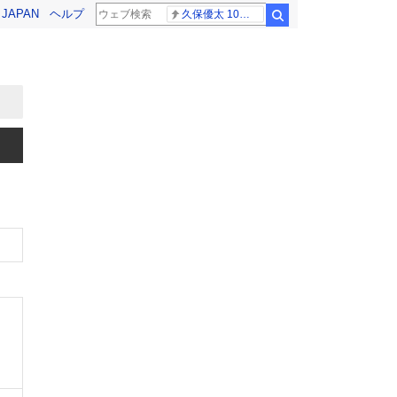
! JAPAN
ヘルプ
久保優太 10代女性
検索