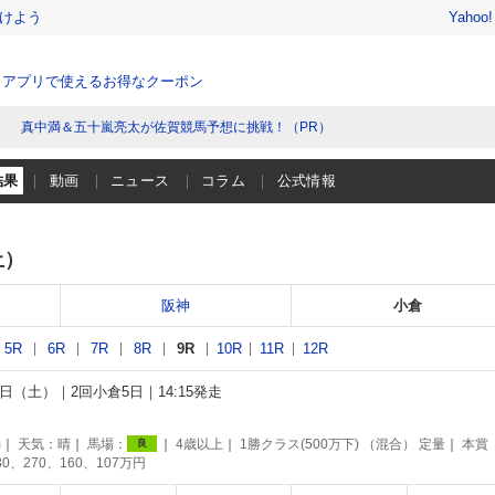
けよう
Yahoo
、アプリで使えるお得なクーポン
真中満＆五十嵐亮太が佐賀競馬予想に挑戦！（PR）
結果
動画
ニュース
コラム
公式情報
土）
阪神
小倉
5R
6R
7R
8R
9R
10R
11R
12R
26日（土）
2回小倉5日
14:15発走
別
m
天気：
晴
馬場：
4歳以上
1勝クラス(500万下) （混合） 定量
本賞
良
30、270、160、107万円