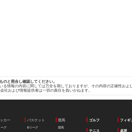
ものと照合し確認してください。
いる情報の内容に関しては万全を期しておりますが、その内容の正確性およ
式会社および情報提供者は一切の責任を負いかねます。
ッカー
バスケット
競馬
ゴルフ
フィギ
リーグ
Bリーグ
競馬
テニス
卓球