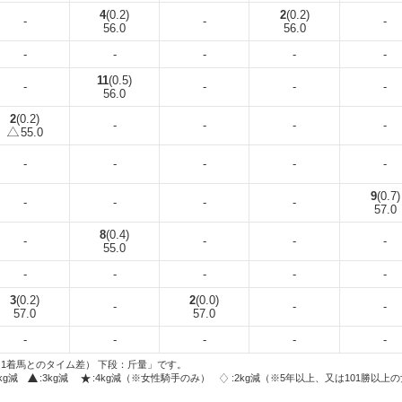
4
(0.2)
2
(0.2)
-
-
-
56.0
56.0
-
-
-
-
-
11
(0.5)
-
-
-
-
56.0
2
(0.2)
-
-
-
-
55.0
-
-
-
-
-
9
(0.7)
-
-
-
-
57.0
8
(0.4)
-
-
-
-
55.0
-
-
-
-
-
3
(0.2)
2
(0.0)
-
-
-
57.0
57.0
-
-
-
-
-
1着馬とのタイム差） 下段：斤量」です。
2kg減
:3kg減
:4kg減（※女性騎手のみ）
:2kg減（※5年以上、又は101勝以上