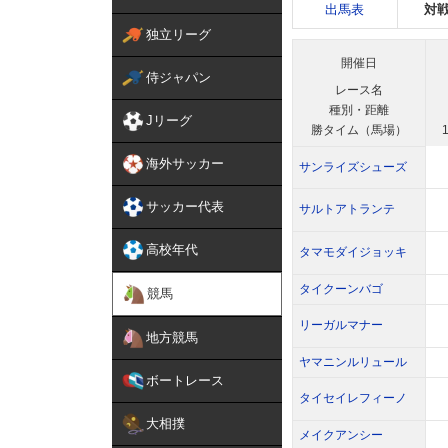
出馬表
対
独立リーグ
開催日
侍ジャパン
レース名
種別・距離
Jリーグ
勝タイム（馬場）
1
海外サッカー
サンライズシューズ
サッカー代表
サルトアトランテ
高校年代
タマモダイジョッキ
タイクーンバゴ
競馬
リーガルマナー
地方競馬
ヤマニンルリュール
ボートレース
タイセイレフィーノ
大相撲
メイクアンシー