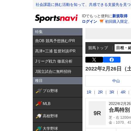
社会課題に挑む活動を知って、共感できる支援先を見つ
IDでもっと便利に
新規取得
ログイン
初回購入限定
特集
燕OB 競馬予想挑む/PR
競馬トップ
日程・
髙津×三浦 監督対談/PR
Jリーグ戦力 徹底分析
2022年2月26日（
J国立試合に無料招待
種目
中山
プロ野球
1R
2R
3R
4R
MLB
2022年2月
合馬特
9R
高校野球
芝・右 1200
金：1070、4
大学野球