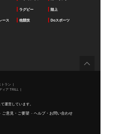
ラグビー
陸上
レース
他競技
Doスポーツ
ストラン
ィア TRILL
力して運営しています。
-
ご意見・ご要望
-
ヘルプ・お問い合わせ