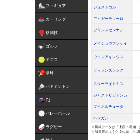
フィギュア
ジュストコル
アイガーテソーロ
カーリング
プリンスゼンナン
格闘技
メイショウフンケイ
ゴルフ
ウインアキレウス
テニス
ディランズソング
卓球
スターライトキス
バドミントン
ジャストザビアンカ
F1
マイネルチューダ
バレーボール
ベンガン
ラグビー
※掲載データは「上段：着順 （
※減量表示は [
:1kg減
: