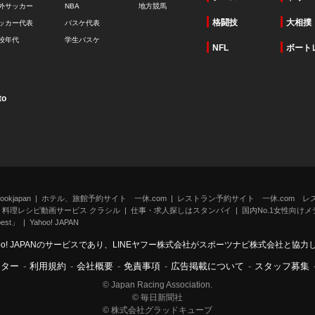
外サッカー
NBA
地方競馬
格闘技
大相撲
ッカー代表
バスケ代表
校年代
学生バスケ
NFL
ボート
to
kjapan
ホテル、旅館予約サイト 一休.com
レストラン予約サイト 一休.com レ
料理レシピ動画サービス クラシル
仕事・求人探しはスタンバイ
国内No.1女性向けメデ
st」
Yahoo! JAPAN
oo! JAPANのサービスであり、LINEヤフー株式会社がスポーツナビ株式会社と協
ンター
-
利用規約
-
会社概要
-
免責事項
-
広告掲載について
-
スタッフ募集
© Japan Racing Association.
© 毎日新聞社
© 株式会社グラッドキューブ