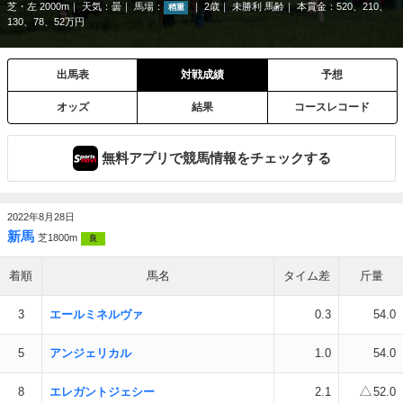
芝・左 2000m
天気：
曇
馬場：
2歳
未勝利 馬齢
本賞金：520、210、
稍重
130、78、52万円
出馬表
対戦成績
予想
オッズ
結果
コースレコード
無料アプリで競馬情報をチェックする
2022年8月28日
新馬
芝1800m
良
着順
馬名
タイム差
斤量
3
エールミネルヴァ
0.3
54.0
5
アンジェリカル
1.0
54.0
8
エレガントジェシー
2.1
52.0