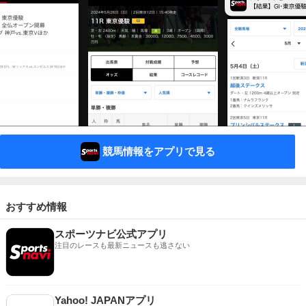
競馬情報をアプリで見る
おすすめ情報
スポーツナビ公式アプリ
注目のレースも最新ニュースも逃さない
Yahoo! JAPANアプリ