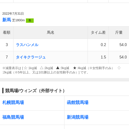
2022年7月31日
新馬
芝1800m
良
着順
馬名
タイム差
斤量
3
ラスハンメル
0.2
54.0
7
タイキクラージュ
1.5
54.0
※減量表示は [
:1kg減
:2kg減
:3kg減
:4kg減（※女性騎手のみ）
:2kg減（※5年以上、又は101勝以上の女性騎手のみ）] です。
競馬場/ウィンズ（外部サイト）
札幌競馬場
函館競馬場
福島競馬場
新潟競馬場