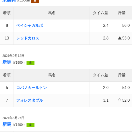
ダ1800m
重
着順
馬名
タイム差
斤量
8
ペイシャガルボ
2.4
56.0
13
レッドカロス
2.8
53.0
2021年9月12日
新馬
ダ1800m
良
着順
馬名
タイム差
斤量
5
コパノカールトン
2.0
54.0
7
フォレスタブル
3.1
52.0
2021年6月27日
新馬
ダ1400m
良