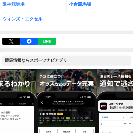
阪神競馬場
小倉競馬場
ウィンズ・エクセル
競馬情報ならスポーツナビアプリ