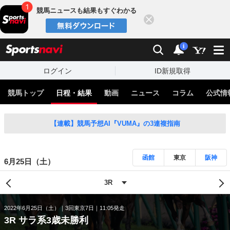
競馬ニュースも結果もすぐわかる
閉じる
スポーツナビ
検索
通知
i
ログイン
ID新規取得
競馬トップ
日程・結果
動画
ニュース
コラム
公式情
【連載】競馬予想AI『VUMA』の3連複指南
函館
東京
阪神
6月25日（土）
2022年6月25日（土）
3回東京7日
11:05発走
3R サラ系3歳未勝利