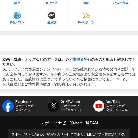
NBA
陸上
Bリーグ
バスケ代表
学生バスケ
他競技
Doスポーツ
結果・成績・オッズなどのデータは、必ず
主催者
発行のものと照合し確認してく
ださい。
スポーツナビの競馬コンテンツのページ上に掲載されている情報の内容に関して
は万全を期しておりますが、その内容の正確性および安全性を保証するものでは
ありません。当該情報に基づいて被ったいかなる損害についても、LINEヤフー
株式会社および情報提供者は一切の責任を負いかねます。
Facebook
X(旧Twitter)
YouTube
スポーツナビ
スポーツナビ
スポーツナビ
公式ページ
公式アカウント
公式チャンネル
スポーツナビ
Yahoo! JAPAN
スポーツナビはYahoo! JAPANのサービスであり、LINEヤフー株式会社がス