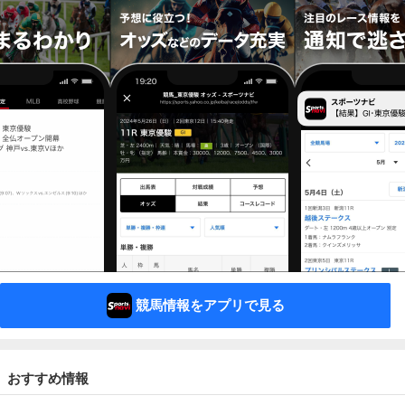
競馬情報をアプリで見る
おすすめ情報