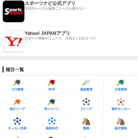
スポーツナビ公式アプリ
注目のレースも最新ニュースも逃さない
Yahoo! JAPANアプリ
スポーツ情報やニュース、天気もこれひとつで
種目一覧
MLB
プロ野球
高校野球
大学野球
独立リーグ
侍ジャパン
Jリーグ
海外サッカー
サッカー代表
高校年代
競馬
地方競馬