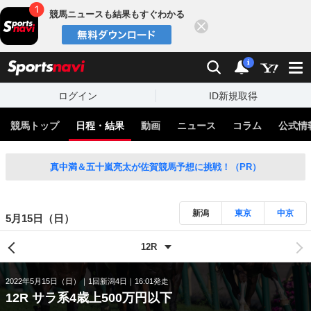
競馬ニュースも結果もすぐわかる
閉じる
スポーツナビ
検索
通知
i
ログイン
ID新規取得
競馬トップ
日程・結果
動画
ニュース
コラム
公式情
真中満＆五十嵐亮太が佐賀競馬予想に挑戦！（PR）
新潟
東京
中京
5月15日（日）
2022年5月15日（日）
1回新潟4日
16:01発走
12R サラ系4歳上500万円以下