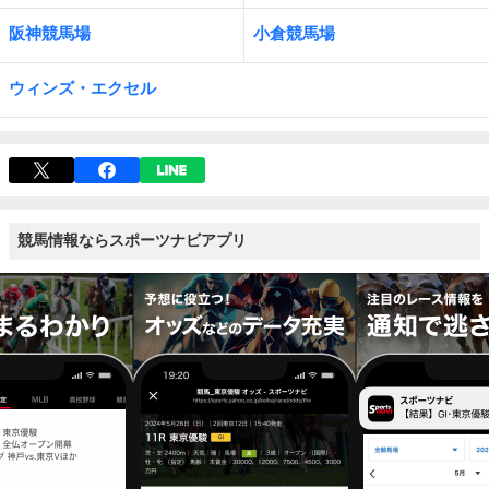
阪神競馬場
小倉競馬場
ウィンズ・エクセル
競馬情報ならスポーツナビアプリ