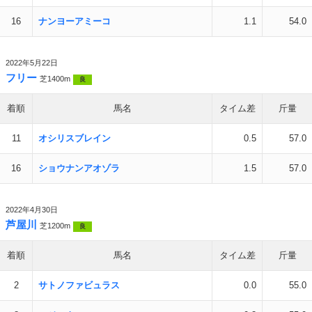
16
ナンヨーアミーコ
1.1
54.0
2022年5月22日
フリー
芝1400m
良
着順
馬名
タイム差
斤量
11
オシリスブレイン
0.5
57.0
16
ショウナンアオゾラ
1.5
57.0
2022年4月30日
芦屋川
芝1200m
良
着順
馬名
タイム差
斤量
2
サトノファビュラス
0.0
55.0