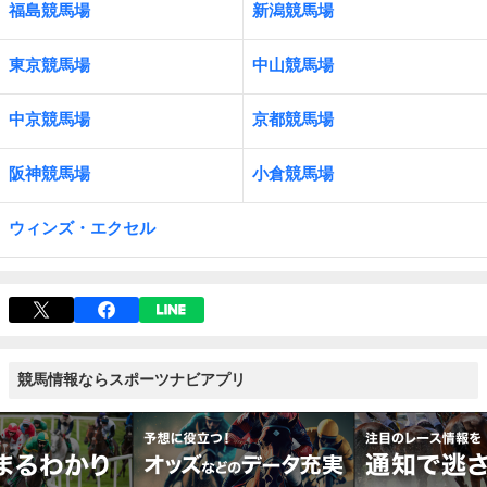
福島競馬場
新潟競馬場
東京競馬場
中山競馬場
中京競馬場
京都競馬場
阪神競馬場
小倉競馬場
ウィンズ・エクセル
競馬情報ならスポーツナビアプリ