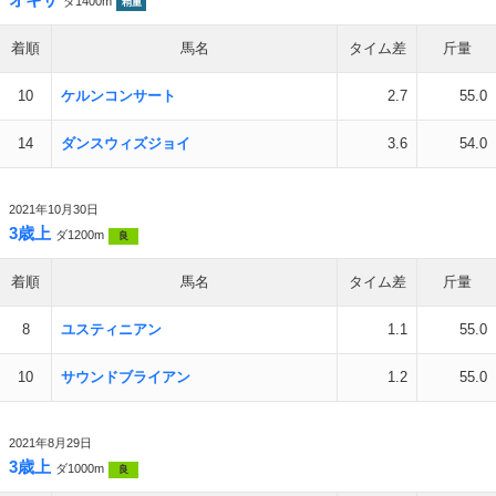
ダ1400m
稍重
着順
馬名
タイム差
斤量
10
ケルンコンサート
2.7
55.0
14
ダンスウィズジョイ
3.6
54.0
2021年10月30日
3歳上
ダ1200m
良
着順
馬名
タイム差
斤量
8
ユスティニアン
1.1
55.0
10
サウンドブライアン
1.2
55.0
2021年8月29日
3歳上
ダ1000m
良