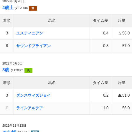
2022年3月20日
4歳上
ダ1200m
重
着順
馬名
タイム差
斤量
3
ユスティニアン
0.4
56.0
6
サウンドブライアン
0.8
57.0
2022年3月5日
3歳
ダ1200m
良
着順
馬名
タイム差
斤量
3
ダンスウィズジョイ
0.2
51.0
11
ラインアルテア
1.0
56.0
2021年11月13日
オキザ