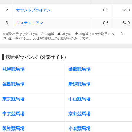
2
サウンドブライアン
0.3
54.0
3
ユスティニアン
0.5
54.0
※減量表示は [
:1kg減
:2kg減
:3kg減
:4kg減（※女性騎手のみ）
:2kg減（※5年以上、又は101勝以上の女性騎手のみ）] です。
競馬場/ウィンズ（外部サイト）
札幌競馬場
函館競馬場
福島競馬場
新潟競馬場
東京競馬場
中山競馬場
中京競馬場
京都競馬場
阪神競馬場
小倉競馬場