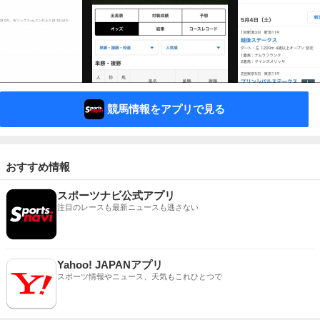
競馬情報をアプリで見る
おすすめ情報
スポーツナビ公式アプリ
注目のレースも最新ニュースも逃さない
Yahoo! JAPANアプリ
スポーツ情報やニュース、天気もこれひとつで