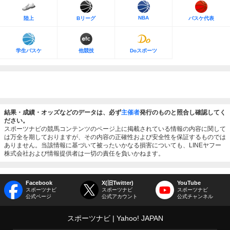
NBA
陸上
Bリーグ
バスケ代表
学生バスケ
他競技
Doスポーツ
結果・成績・オッズなどのデータは、必ず
主催者
発行のものと照合し確認してく
ださい。
スポーツナビの競馬コンテンツのページ上に掲載されている情報の内容に関して
は万全を期しておりますが、その内容の正確性および安全性を保証するものでは
ありません。当該情報に基づいて被ったいかなる損害についても、LINEヤフー
株式会社および情報提供者は一切の責任を負いかねます。
Facebook
X(旧Twitter)
YouTube
スポーツナビ
スポーツナビ
スポーツナビ
公式ページ
公式アカウント
公式チャンネル
スポーツナビ
Yahoo! JAPAN