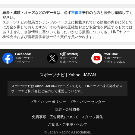
結果・成績・オッズなどのデータは、必ず
主催者
発行のものと照合し確認してく
ださい。
スポーツナビの競馬コンテンツのページ上に掲載されている情報の内容に関して
は万全を期しておりますが、その内容の正確性および安全性を保証するものでは
ありません。当該情報に基づいて被ったいかなる損害についても、LINEヤフー
株式会社および情報提供者は一切の責任を負いかねます。
Facebook
X(旧Twitter)
YouTube
スポーツナビ
スポーツナビ
スポーツナビ
公式ページ
公式アカウント
公式チャンネル
スポーツナビ
Yahoo! JAPAN
スポーツナビはYahoo! JAPANのサービスであり、LINEヤフー株式会社がス
ポーツナビ株式会社と協力して運営しています。
プライバシーポリシー
プライバシーセンター
規約
会社概要
免責事項
広告掲載について
スタッフ募集
ご意見・ご要望
ヘルプ
© Japan Racing Association.