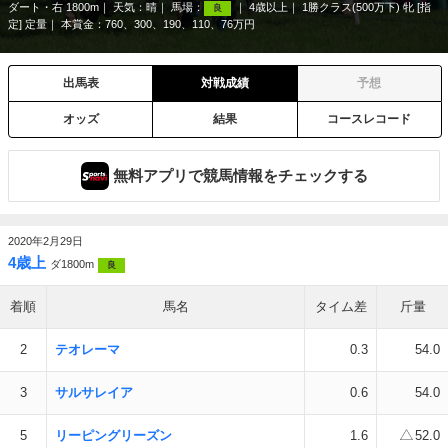
ダート・右 1800m
天気：
晴
馬場：
4歳以上
1勝クラス(500万下) 牝 [指
良
定] 定量
本賞金：760、300、190、110、76万円
出馬表
対戦成績
予想
オッズ
結果
コースレコード
無料アプリで競馬情報をチェックする
2020年2月29日
4歳上
ダ1800m
良
着順
馬名
タイム差
斤量
2
テオレーマ
0.3
54.0
3
サルサレイア
0.6
54.0
5
リーピングリーズン
1.6
52.0