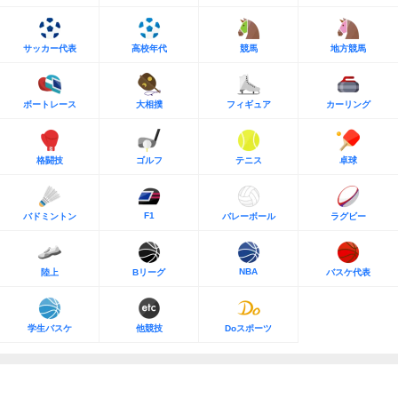
サッカー代表
高校年代
競馬
地方競馬
ボートレース
大相撲
フィギュア
カーリング
格闘技
ゴルフ
テニス
卓球
F1
バドミントン
バレーボール
ラグビー
NBA
陸上
Bリーグ
バスケ代表
学生バスケ
他競技
Doスポーツ