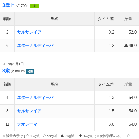
3歳上
ダ1700m
良
着順
馬名
タイム差
斤量
2
サルサレイア
0.2
52.0
6
エターナルディーバ
1.2
49.0
2019年5月4日
3歳
ダ1800m
稍重
着順
馬名
タイム差
斤量
4
エターナルディーバ
1.3
54.0
8
サルサレイア
1.5
54.0
11
テオレーマ
3.0
54.0
※減量表示は [
:1kg減
:2kg減
:3kg減
:4kg減（※女性騎手のみ）