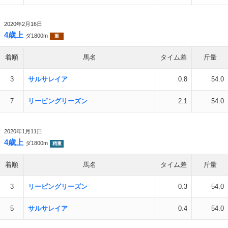
2020年2月16日
4歳上
ダ1800m
重
着順
馬名
タイム差
斤量
3
サルサレイア
0.8
54.0
7
リーピングリーズン
2.1
54.0
2020年1月11日
4歳上
ダ1800m
稍重
着順
馬名
タイム差
斤量
3
リーピングリーズン
0.3
54.0
5
サルサレイア
0.4
54.0