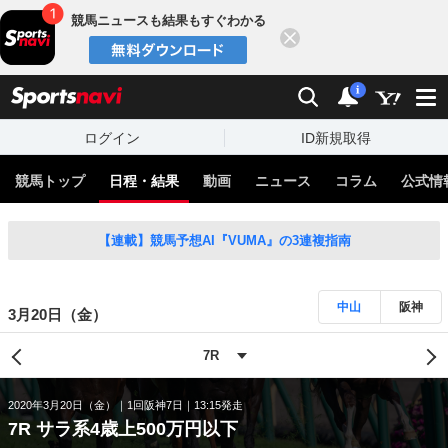
競馬ニュースも結果もすぐわかる
閉じる
スポーツナビ
検索
通知
i
ログイン
ID新規取得
競馬トップ
日程・結果
動画
ニュース
コラム
公式情
【連載】競馬予想AI『VUMA』の3連複指南
中山
阪神
3月20日（金）
2020年3月20日（金）
1回阪神7日
13:15発走
7R サラ系4歳上500万円以下