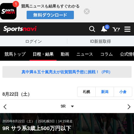
競馬ニュースも結果もすぐわかる
閉じる
スポーツナビ
検索
通知
i
ログイン
ID新規取得
競馬トップ
日程・結果
動画
ニュース
コラム
公式情
真中満＆五十嵐亮太が佐賀競馬予想に挑戦！（PR）
札幌
新潟
小倉
8月22日（土）
2020年8月22日（土）
2回札幌3日
14:15発走
9R サラ系3歳上500万円以下