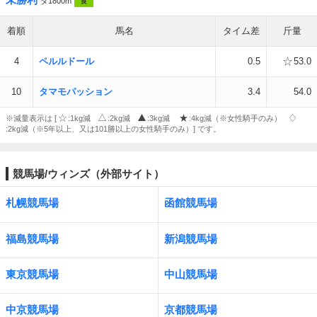
ダ1800m
良
着順
馬名
タイム差
斤量
4
ペルルドール
0.5
53.0
10
タマモパッション
3.4
54.0
※減量表示は [
:1kg減
:2kg減
:3kg減
:4kg減（※女性騎手のみ）
:2kg減（※5年以上、又は101勝以上の女性騎手のみ）] です。
競馬場/ウィンズ（外部サイト）
札幌競馬場
函館競馬場
福島競馬場
新潟競馬場
東京競馬場
中山競馬場
中京競馬場
京都競馬場