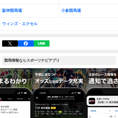
阪神競馬場
小倉競馬場
ウィンズ・エクセル
競馬情報ならスポーツナビアプリ