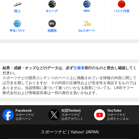
NBA
陸上
Bリーグ
バスケ代表
学生バスケ
他競技
Doスポーツ
結果・成績・オッズなどのデータは、必ず
主催者
発行のものと照合し確認してく
ださい。
スポーツナビの競馬コンテンツのページ上に掲載されている情報の内容に関して
は万全を期しておりますが、その内容の正確性および安全性を保証するものでは
ありません。当該情報に基づいて被ったいかなる損害についても、LINEヤフー
株式会社および情報提供者は一切の責任を負いかねます。
Facebook
X(旧Twitter)
YouTube
スポーツナビ
スポーツナビ
スポーツナビ
公式ページ
公式アカウント
公式チャンネル
スポーツナビ
Yahoo! JAPAN