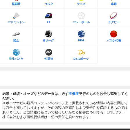
格闘技
ゴルフ
テニス
卓球
F1
バドミントン
バレーボール
ラグビー
NBA
陸上
Bリーグ
バスケ代表
学生バスケ
他競技
Doスポーツ
結果・成績・オッズなどのデータは、必ず
主催者
発行のものと照合し確認してく
ださい。
スポーツナビの競馬コンテンツのページ上に掲載されている情報の内容に関して
は万全を期しておりますが、その内容の正確性および安全性を保証するものでは
ありません。当該情報に基づいて被ったいかなる損害についても、LINEヤフー
株式会社および情報提供者は一切の責任を負いかねます。