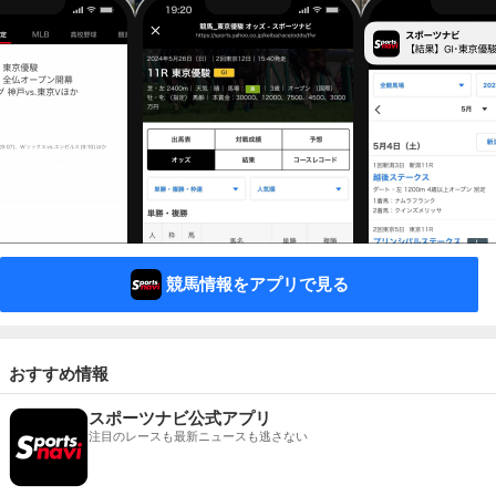
競馬情報をアプリで見る
おすすめ情報
スポーツナビ公式アプリ
注目のレースも最新ニュースも逃さない