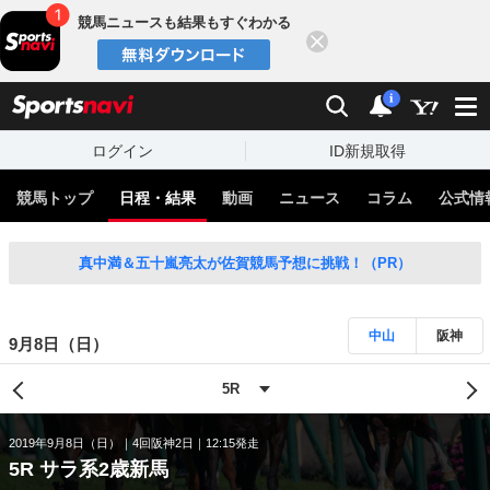
競馬ニュースも結果もすぐわかる
閉じる
スポーツナビ
検索
通知
i
ログイン
ID新規取得
競馬トップ
日程・結果
動画
ニュース
コラム
公式情
真中満＆五十嵐亮太が佐賀競馬予想に挑戦！（PR）
中山
阪神
9月8日（日）
2019年9月8日（日）
4回阪神2日
12:15発走
5R サラ系2歳新馬