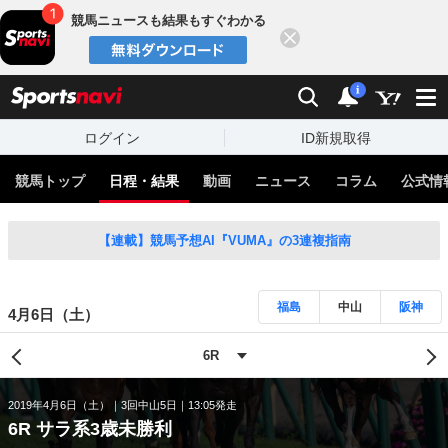
競馬ニュースも結果もすぐわかる
閉じる
スポーツナビ
検索
通知
i
ログイン
ID新規取得
競馬トップ
日程・結果
動画
ニュース
コラム
公式情
【連載】競馬予想AI『VUMA』の3連複指南
福島
中山
阪神
4月6日（土）
2019年4月6日（土）
3回中山5日
13:05発走
6R サラ系3歳未勝利