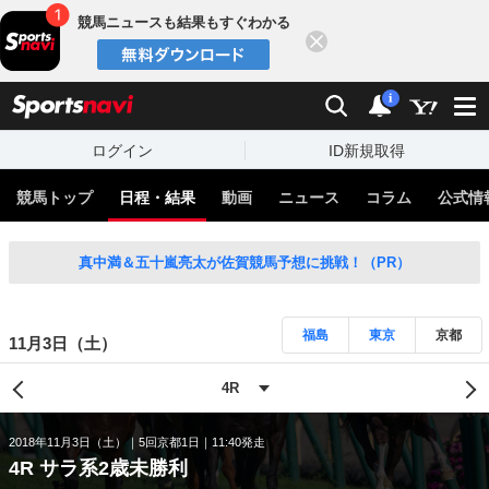
競馬ニュースも結果もすぐわかる
閉じる
スポーツナビ
検索
通知
i
ログイン
ID新規取得
競馬トップ
日程・結果
動画
ニュース
コラム
公式情
真中満＆五十嵐亮太が佐賀競馬予想に挑戦！（PR）
福島
東京
京都
11月3日（土）
2018年11月3日（土）
5回京都1日
11:40発走
4R サラ系2歳未勝利