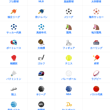
MLB
プロ野球
高校野球
大学野球
独立リーグ
侍ジャパン
Jリーグ
海外サッカー
サッカー代表
高校年代
競馬
地方競馬
ボートレース
大相撲
フィギュア
カーリング
格闘技
ゴルフ
テニス
卓球
F1
バドミントン
バレーボール
ラグビー
NBA
陸上
Bリーグ
バスケ代表
学生バスケ
他競技
Doスポーツ