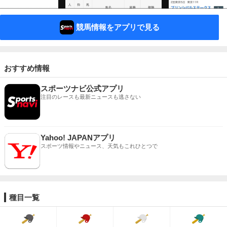
競馬情報をアプリで見る
おすすめ情報
スポーツナビ公式アプリ
注目のレースも最新ニュースも逃さない
Yahoo! JAPANアプリ
スポーツ情報やニュース、天気もこれひとつで
種目一覧