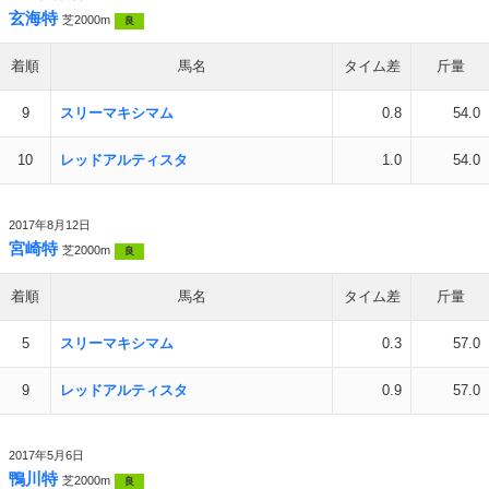
玄海特
芝2000m
良
着順
馬名
タイム差
斤量
9
スリーマキシマム
0.8
54.0
10
レッドアルティスタ
1.0
54.0
2017年8月12日
宮崎特
芝2000m
良
着順
馬名
タイム差
斤量
5
スリーマキシマム
0.3
57.0
9
レッドアルティスタ
0.9
57.0
2017年5月6日
鴨川特
芝2000m
良