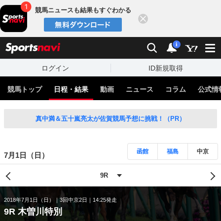
競馬ニュースも結果もすぐわかる
閉じる
スポーツナビ
検索
通知
i
ログイン
ID新規取得
競馬トップ
日程・結果
動画
ニュース
コラム
公式情
真中満＆五十嵐亮太が佐賀競馬予想に挑戦！（PR）
函館
福島
中京
7月1日（日）
2018年7月1日（日）
3回中京2日
14:25発走
9R 木曽川特別