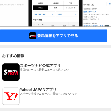
競馬情報をアプリで見る
おすすめ情報
スポーツナビ公式アプリ
注目のレースも最新ニュースも逃さない
Yahoo! JAPANアプリ
スポーツ情報やニュース、天気もこれひとつで