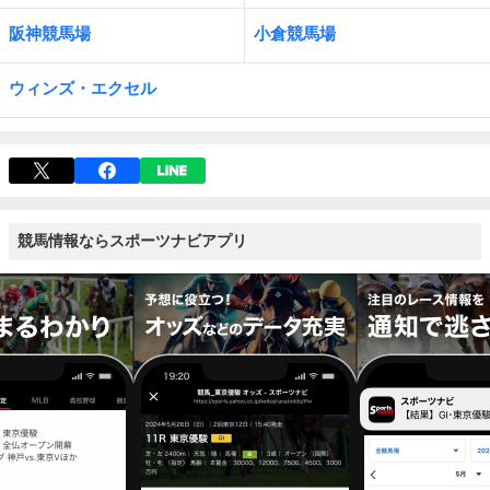
阪神競馬場
小倉競馬場
ウィンズ・エクセル
競馬情報ならスポーツナビアプリ