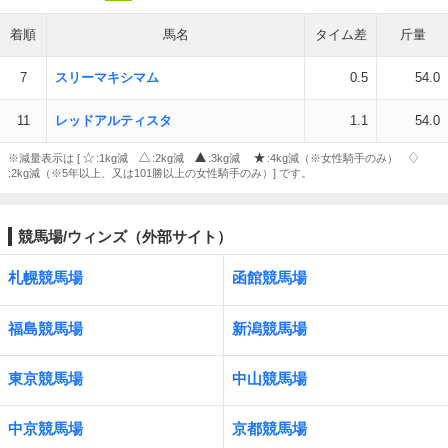
着順
馬名
タイム差
斤量
7
スリーマキシマム
0.5
54.0
11
レッドアルティスタ
1.1
54.0
※減量表示は [
:1kg減
:2kg減
:3kg減
:4kg減（※女性騎手のみ）
:2kg減（※5年以上、又は101勝以上の女性騎手のみ）] です。
競馬場/ウィンズ（外部サイト）
札幌競馬場
函館競馬場
福島競馬場
新潟競馬場
東京競馬場
中山競馬場
中京競馬場
京都競馬場