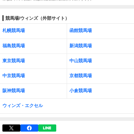
競馬場/ウィンズ（外部サイト）
札幌競馬場
函館競馬場
福島競馬場
新潟競馬場
東京競馬場
中山競馬場
中京競馬場
京都競馬場
阪神競馬場
小倉競馬場
ウィンズ・エクセル