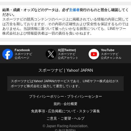
結果・成績・オッズなどのデータは、必ず
主催者
発行のものと照合し確認してく
ださい。
スポーツナビの競馬コンテンツのページ上に掲載されている情報の内容に関して
は万全を期しておりますが、その内容の正確性および安全性を保証するものでは
ありません。当該情報に基づいて被ったいかなる損害についても、LINEヤフー
株式会社および情報提供者は一切の責任を負いかねます。
Facebook
X(旧Twitter)
YouTube
スポーツナビ
スポーツナビ
スポーツナビ
公式ページ
公式アカウント
公式チャンネル
スポーツナビ
Yahoo! JAPAN
スポーツナビはYahoo! JAPANのサービスであり、LINEヤフー株式会社がス
ポーツナビ株式会社と協力して運営しています。
プライバシーポリシー
プライバシーセンター
規約
会社概要
免責事項
広告掲載について
スタッフ募集
ご意見・ご要望
ヘルプ
© Japan Racing Association.
© 毎日新聞社