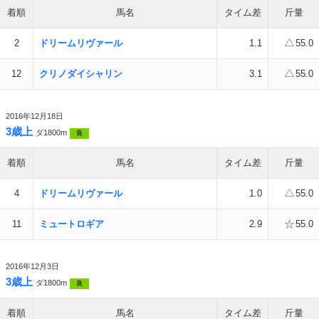
着順
馬名
タイム差
斤量
2
ドリームリヴァール
1.1
55.0
12
クリノダイシャリン
3.1
55.0
2016年12月18日
3歳上
ダ1800m
良
着順
馬名
タイム差
斤量
4
ドリームリヴァール
1.0
55.0
11
ミュートロギア
2.9
55.0
2016年12月3日
3歳上
ダ1800m
良
着順
馬名
タイム差
斤量