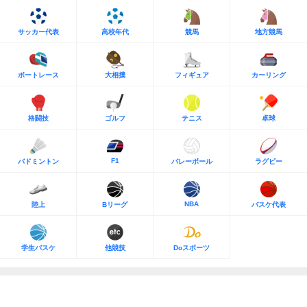
サッカー代表
高校年代
競馬
地方競馬
ボートレース
大相撲
フィギュア
カーリング
格闘技
ゴルフ
テニス
卓球
F1
バドミントン
バレーボール
ラグビー
NBA
陸上
Bリーグ
バスケ代表
学生バスケ
他競技
Doスポーツ