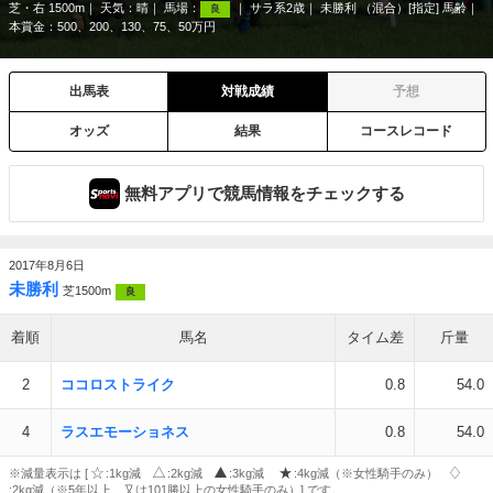
芝・右 1500m
天気：
晴
馬場：
サラ系2歳
未勝利 （混合）[指定] 馬齢
良
本賞金：500、200、130、75、50万円
出馬表
対戦成績
予想
オッズ
結果
コースレコード
無料アプリで競馬情報をチェックする
2017年8月6日
未勝利
芝1500m
良
着順
馬名
タイム差
斤量
2
ココロストライク
0.8
54.0
4
ラスエモーショネス
0.8
54.0
※減量表示は [
:1kg減
:2kg減
:3kg減
:4kg減（※女性騎手のみ）
:2kg減（※5年以上、又は101勝以上の女性騎手のみ）] です。