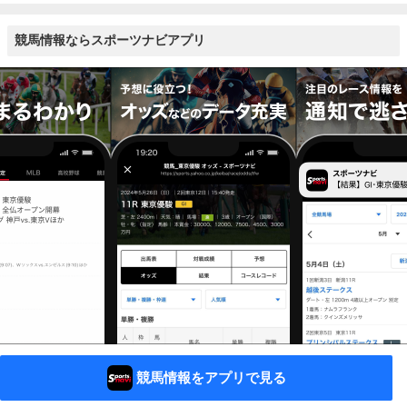
競馬情報ならスポーツナビアプリ
競馬情報をアプリで見る