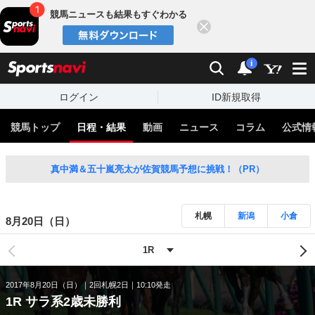
競馬ニュースも結果もすぐわかる
閉じる
スポーツナビ
検索
通知
i
ログイン
ID新規取得
競馬トップ
日程・結果
動画
ニュース
コラム
公式情
真中満＆五十嵐亮太が佐賀競馬予想に挑戦！（PR）
札幌
新潟
小倉
8月20日（日）
2017年8月20日（日）
2回札幌2日
10:10発走
1R サラ系2歳未勝利