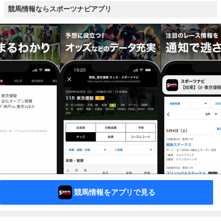
競馬情報ならスポーツナビアプリ
競馬情報をアプリで見る