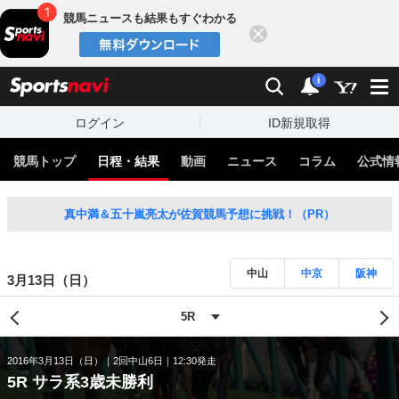
競馬ニュースも結果もすぐわかる
閉じる
スポーツナビ
検索
通知
i
ログイン
ID新規取得
競馬トップ
日程・結果
動画
ニュース
コラム
公式情
真中満＆五十嵐亮太が佐賀競馬予想に挑戦！（PR）
中山
中京
阪神
3月13日（日）
2016年3月13日（日）
2回中山6日
12:30発走
5R サラ系3歳未勝利