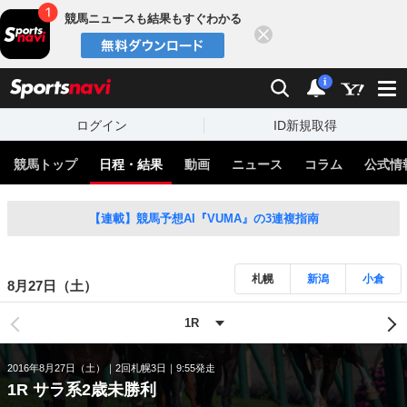
競馬ニュースも結果もすぐわかる
閉じる
スポーツナビ
検索
通知
i
ログイン
ID新規取得
競馬トップ
日程・結果
動画
ニュース
コラム
公式情
【連載】競馬予想AI『VUMA』の3連複指南
札幌
新潟
小倉
8月27日（土）
2016年8月27日（土）
2回札幌3日
9:55発走
1R サラ系2歳未勝利