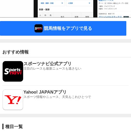
競馬情報をアプリで見る
おすすめ情報
スポーツナビ公式アプリ
注目のレースも最新ニュースも逃さない
Yahoo! JAPANアプリ
スポーツ情報やニュース、天気もこれひとつで
種目一覧