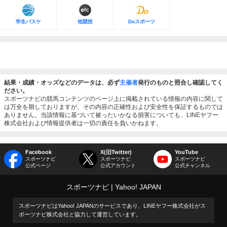
学生バスケ
他競技
Doスポーツ
結果・成績・オッズなどのデータは、必ず
主催者
発行のものと照合し確認してく
ださい。
スポーツナビの競馬コンテンツのページ上に掲載されている情報の内容に関して
は万全を期しておりますが、その内容の正確性および安全性を保証するものでは
ありません。当該情報に基づいて被ったいかなる損害についても、LINEヤフー
株式会社および情報提供者は一切の責任を負いかねます。
Facebook
X(旧Twitter)
YouTube
スポーツナビ
スポーツナビ
スポーツナビ
公式ページ
公式アカウント
公式チャンネル
スポーツナビ
Yahoo! JAPAN
スポーツナビはYahoo! JAPANのサービスであり、LINEヤフー株式会社がス
ポーツナビ株式会社と協力して運営しています。