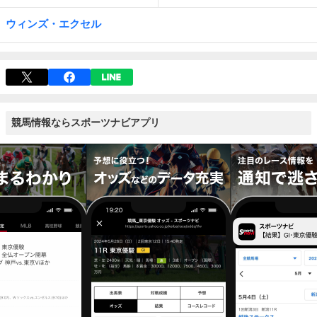
ウィンズ・エクセル
競馬情報ならスポーツナビアプリ