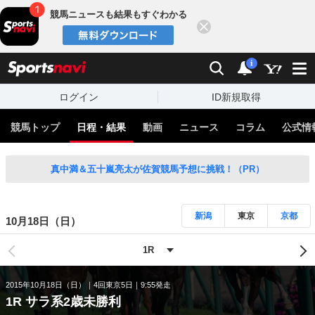
競馬ニュースも結果もすぐわかる
閉じる
スポーツナビ
検索
通知
i
ログイン
ID新規取得
競馬トップ
日程・結果
動画
ニュース
コラム
公式情
真中満＆五十嵐亮太が佐賀競馬予想に挑戦！（PR）
新潟
東京
京都
10月18日（日）
2015年10月18日（日）
4回東京5日
9:55発走
1R サラ系2歳未勝利