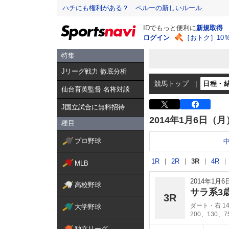
ハチにも権利がある？ ペルーの新しいルール
IDでもっと便利に
新規取得
ログイン
［おトク］10
特集
Jリーグ戦力 徹底分析
競馬トップ
日程・
仙台育英監督 名将対談
J国立試合に無料招待
2014年1月6日（月
種目
プロ野球
1R
2R
3R
4R
MLB
2014年1月
高校野球
サラ系3
3R
ダート・右 14
大学野球
200、130、
独立リーグ