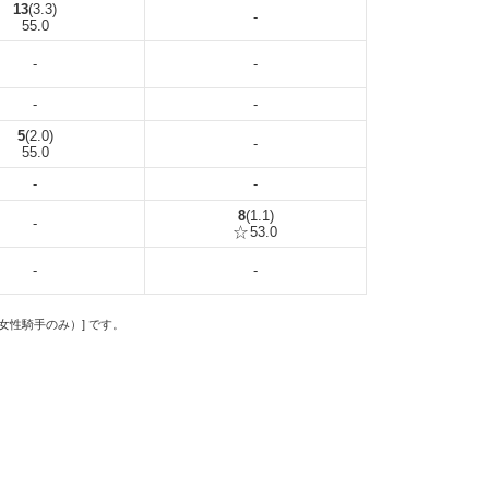
13
(3.3)
-
55.0
-
-
-
-
5
(2.0)
-
55.0
-
-
8
(1.1)
-
53.0
-
-
の女性騎手のみ）] です。