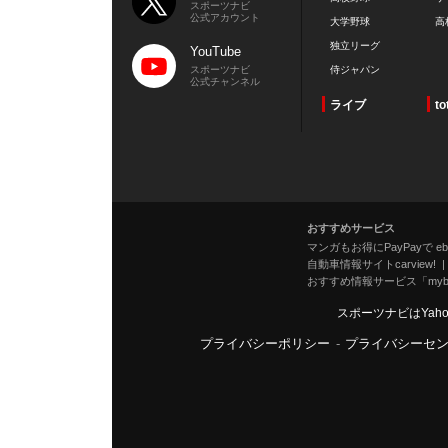
スポーツナビ
公式アカウント
大学野球
高
独立リーグ
YouTube
スポーツナビ
侍ジャパン
公式チャンネル
ライブ
to
おすすめサービス
マンガもお得にPayPayで eboo
自動車情報サイトcarview!
おすすめ情報サービス「mybe
スポーツナビはYah
プライバシーポリシー
-
プライバシーセ