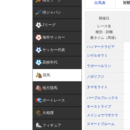
出馬表
対
侍ジャパン
開催日
Jリーグ
レース名
種別・距離
海外サッカー
勝タイム（馬場）
ハンマークラビア
サッカー代表
シゲルオウミ
高校年代
ラガーベルリン
競馬
ノボリフジ
タマモライト
地方競馬
パープルフレックス
ボートレース
キーストライプ
大相撲
メイショウワザクラ
スマートブルーム
フィギュア