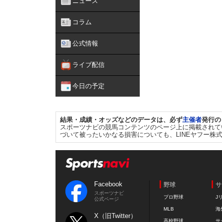
ニュース
コラム
公式情報
ライブ配信
今日の予定
結果・成績・オッズなどのデータは、必ず
主催者
発行の
スポーツナビの競馬コンテンツのページ上に掲載されて
づいて被ったいかなる損害についても、LINEヤフー株
Facebook
野球
サ
スポーツナビ
プロ野球
J
公式ページ
MLB
海
X（旧Twitter）
高校野球
サ