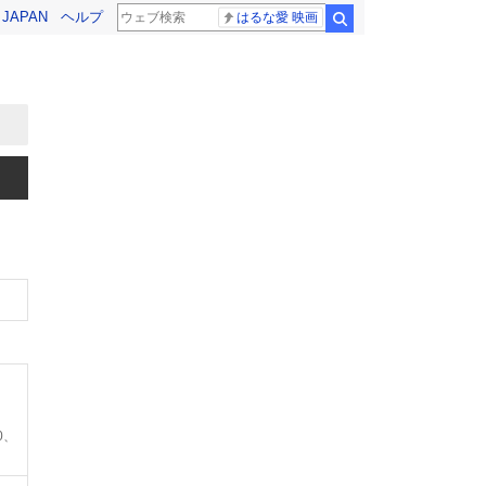
! JAPAN
ヘルプ
はるな愛 映画
検索
0、