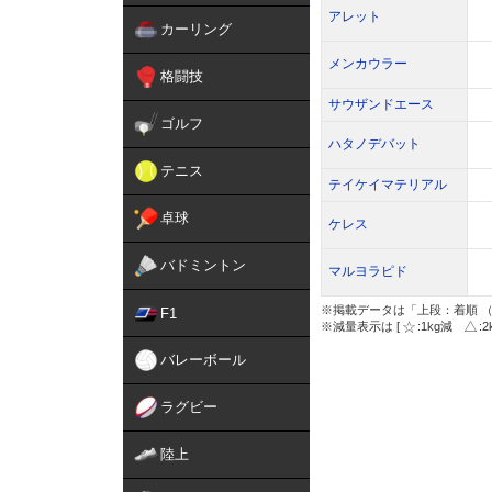
アレット
カーリング
メンカウラー
格闘技
サウザンドエース
ゴルフ
ハタノデバット
テニス
テイケイマテリアル
卓球
ケレス
バドミントン
マルヨラピド
※掲載データは「上段：着順 （
F1
※減量表示は [
:1kg減
:
バレーボール
ラグビー
陸上