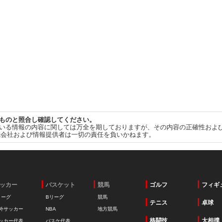
ものと照合し確認してください。
いる情報の内容に関しては万全を期しておりますが、その内容の正確性およ
式会社および情報提供者は一切の責任を負いかねます。
ッカー
バスケット
競馬
ゴルフ
フィギ
リーグ
Bリーグ
競馬
テニス
卓球
外サッカー
NBA
地方競馬
格闘技
大相撲
ッカー代表
バスケ代表