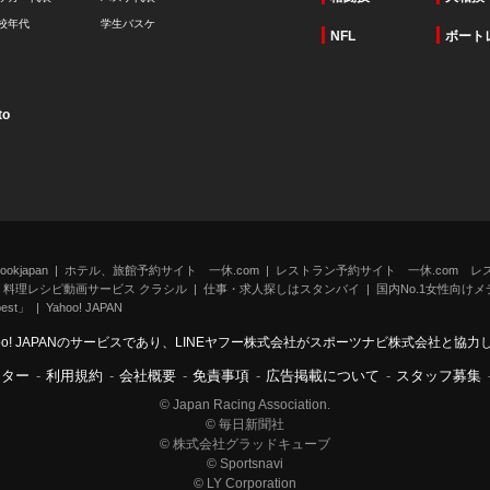
校年代
学生バスケ
NFL
ボート
to
kjapan
ホテル、旅館予約サイト 一休.com
レストラン予約サイト 一休.com レ
料理レシピ動画サービス クラシル
仕事・求人探しはスタンバイ
国内No.1女性向けメデ
st」
Yahoo! JAPAN
oo! JAPANのサービスであり、LINEヤフー株式会社がスポーツナビ株式会社と協
ンター
-
利用規約
-
会社概要
-
免責事項
-
広告掲載について
-
スタッフ募集
© Japan Racing Association.
© 毎日新聞社
© 株式会社グラッドキューブ
© Sportsnavi
© LY Corporation