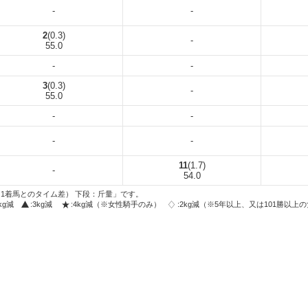
-
-
2
(0.3)
-
55.0
-
-
3
(0.3)
-
55.0
-
-
-
-
11
(1.7)
-
54.0
1着馬とのタイム差） 下段：斤量」です。
2kg減
:3kg減
:4kg減（※女性騎手のみ）
:2kg減（※5年以上、又は101勝以上