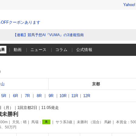
Yahoo
％OFFクーポンあります
【連載】競馬予想AI『VUMA』の3連複指南
結果
動画
ニュース
コラム
公式情報
）
中山
京都
5R
6R
7R
8R
9R
10R
11R
12R
6日（月）
1回京都2日
11:05発走
歳未勝利
00m
天気：
晴
馬場：
サラ系3歳
未勝利 （混合） 馬齢
本賞金：50
良
75、50万円