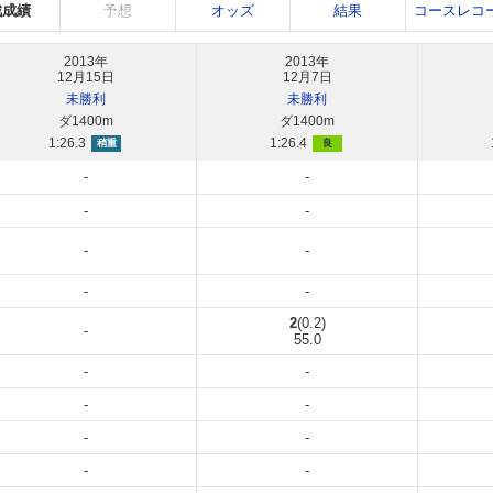
戦成績
予想
オッズ
結果
コースレコ
2013年
2013年
12月15日
12月7日
未勝利
未勝利
ダ1400m
ダ1400m
1:26.3
1:26.4
稍重
良
-
-
-
-
-
-
-
-
2
(0.2)
-
55.0
-
-
-
-
-
-
-
-