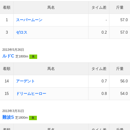
着順
馬名
タイム差
斤量
1
スーパームーン
-
57.0
3
ゼロス
0.2
57.0
2013年5月26日
ルドC
芝1800m
良
着順
馬名
タイム差
斤量
14
アーデント
0.7
56.0
15
ドリームヒーロー
0.8
54.0
2013年3月31日
難波S
芝1800m
良
着順
馬名
タイム差
斤量