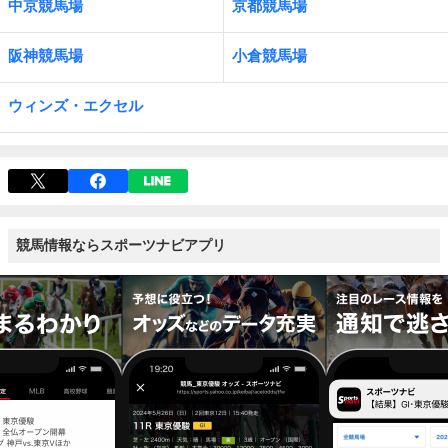
中京競馬場
京都競馬場
阪神競馬場
小倉競馬場
ウィンズ・エクセル
競馬情報ならスポーツナビアプリ