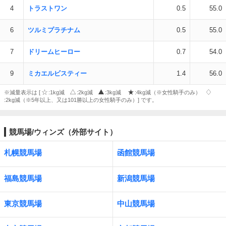
4
トラストワン
0.5
55.0
6
ツルミプラチナム
0.5
55.0
7
ドリームヒーロー
0.7
54.0
9
ミカエルビスティー
1.4
56.0
※減量表示は [
:1kg減
:2kg減
:3kg減
:4kg減（※女性騎手のみ）
:2kg減（※5年以上、又は101勝以上の女性騎手のみ）] です。
競馬場/ウィンズ（外部サイト）
札幌競馬場
函館競馬場
福島競馬場
新潟競馬場
東京競馬場
中山競馬場