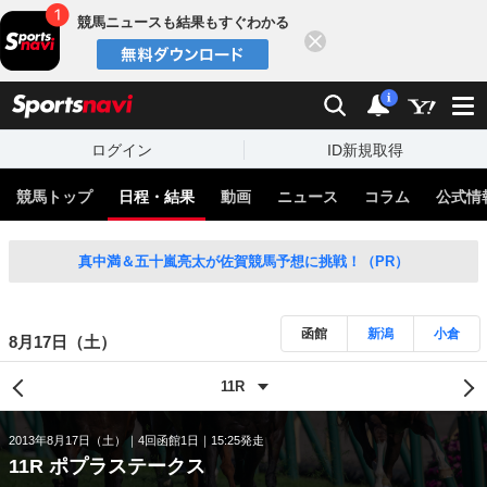
競馬ニュースも結果もすぐわかる
閉じる
スポーツナビ
検索
通知
i
ログイン
ID新規取得
競馬トップ
日程・結果
動画
ニュース
コラム
公式情
真中満＆五十嵐亮太が佐賀競馬予想に挑戦！（PR）
函館
新潟
小倉
8月17日（土）
2013年8月17日（土）
4回函館1日
15:25発走
11R ポプラステークス