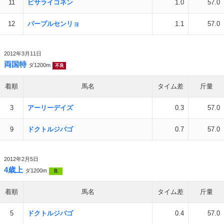
11
ピサライコネン
1.0
57.0
12
パープルセンリョ
1.1
57.0
2012年3月11日
両国特
ダ1200m
不良
着順
馬名
タイム差
斤量
3
アーリーデイズ
0.3
57.0
9
ドクトルジバゴ
0.7
57.0
2012年2月5日
4歳上
ダ1200m
良
着順
馬名
タイム差
斤量
5
ドクトルジバゴ
0.4
57.0