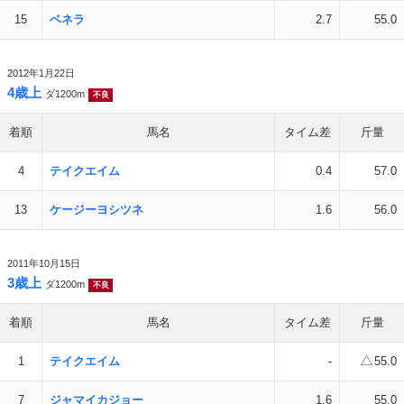
15
ベネラ
2.7
55.0
2012年1月22日
4歳上
ダ1200m
不良
着順
馬名
タイム差
斤量
4
テイクエイム
0.4
57.0
13
ケージーヨシツネ
1.6
56.0
2011年10月15日
3歳上
ダ1200m
不良
着順
馬名
タイム差
斤量
1
テイクエイム
-
55.0
7
ジャマイカジョー
1.6
55.0