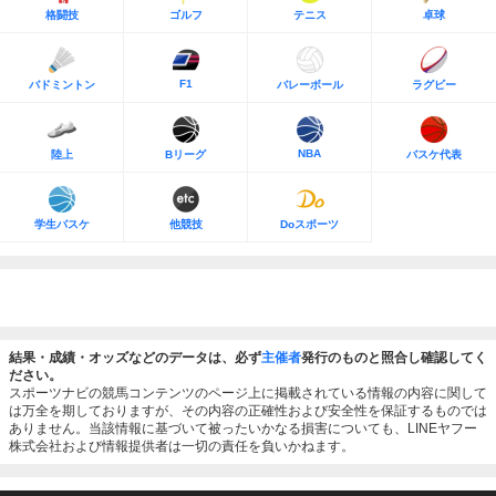
格闘技
ゴルフ
テニス
卓球
F1
バドミントン
バレーボール
ラグビー
NBA
陸上
Bリーグ
バスケ代表
学生バスケ
他競技
Doスポーツ
結果・成績・オッズなどのデータは、必ず
主催者
発行のものと照合し確認してく
ださい。
スポーツナビの競馬コンテンツのページ上に掲載されている情報の内容に関して
は万全を期しておりますが、その内容の正確性および安全性を保証するものでは
ありません。当該情報に基づいて被ったいかなる損害についても、LINEヤフー
株式会社および情報提供者は一切の責任を負いかねます。