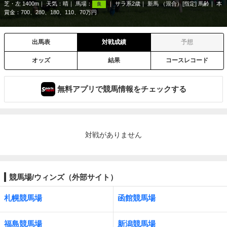
芝・左 1400m
天気：
晴
馬場：
サラ系2歳
新馬 （混合）[指定] 馬齢
本
良
賞金：700、280、180、110、70万円
出馬表
対戦成績
予想
オッズ
結果
コースレコード
無料アプリで競馬情報をチェックする
対戦がありません
競馬場/ウィンズ（外部サイト）
札幌競馬場
函館競馬場
福島競馬場
新潟競馬場