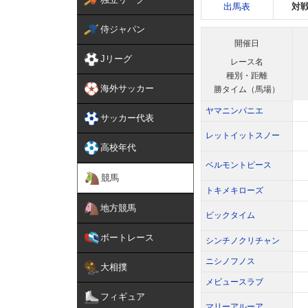
出馬表
対
侍ジャパン
開催日
Jリーグ
レース名
種別・距離
海外サッカー
勝タイム（馬場）
ヤマニンパニエ
サッカー代表
レットイットスノー
高校年代
ベルモントピース
競馬
トキメキローズ
地方競馬
ビックタイム
ボートレース
シンチノクリチャン
ニシノフノス
大相撲
メビュースラブ
フィギュア
マリーアルーア