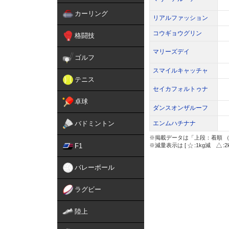
カーリング
リアルファッション
コウギョウグリン
格闘技
マリーズデイ
ゴルフ
スマイルキャッチャ
テニス
セイカフォルトゥナ
卓球
ダンスオンザルーフ
バドミントン
エンムハチナナ
※掲載データは「上段：着順 （
F1
※減量表示は [
:1kg減
:
バレーボール
ラグビー
陸上