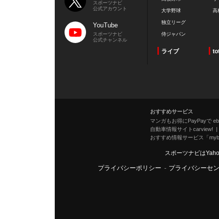
スポーツナビ
公式アカウント
大学野球
高
独立リーグ
YouTube
スポーツナビ
侍ジャパン
公式チャンネル
ライブ
to
おすすめサービス
マンガもお得にPayPayで eboo
自動車情報サイトcarview!
おすすめ情報サービス「mybe
スポーツナビはYah
プライバシーポリシー
-
プライバシーセ