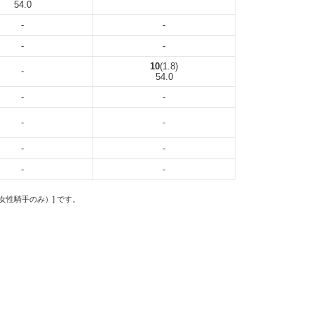
54.0
-
-
-
-
10
(1.8)
-
54.0
-
-
-
-
-
-
-
-
の女性騎手のみ）] です。