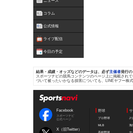
ニュース
コラム
公式情報
ライブ配信
今日の予定
結果・成績・オッズなどのデータは、必ず
主催者
発行の
スポーツナビの競馬コンテンツのページ上に掲載されて
づいて被ったいかなる損害についても、LINEヤフー株
Facebook
野球
サ
スポーツナビ
プロ野球
J
公式ページ
MLB
海
X（旧Twitter）
高校野球
サ