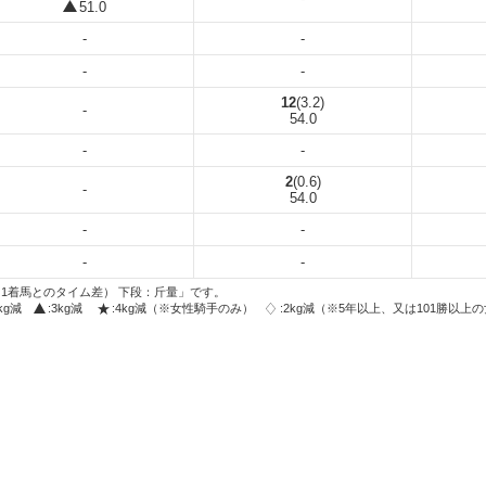
51.0
-
-
-
-
12
(3.2)
-
54.0
-
-
2
(0.6)
-
54.0
-
-
-
-
1着馬とのタイム差） 下段：斤量」です。
2kg減
:3kg減
:4kg減（※女性騎手のみ）
:2kg減（※5年以上、又は101勝以上