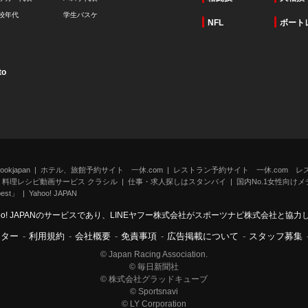
校年代
学生バスケ
NFL
ボート
to
kjapan
ホテル、旅館予約サイト 一休.com
レストラン予約サイト 一休.com レ
料理レシピ動画サービス クラシル
仕事・求人探しはスタンバイ
国内No.1女性向けメデ
st」
Yahoo! JAPAN
oo! JAPANのサービスであり、LINEヤフー株式会社がスポーツナビ株式会社と協
ンター
-
利用規約
-
会社概要
-
免責事項
-
広告掲載について
-
スタッフ募集
© Japan Racing Association.
© 毎日新聞社
© 株式会社グラッドキューブ
© Sportsnavi
© LY Corporation