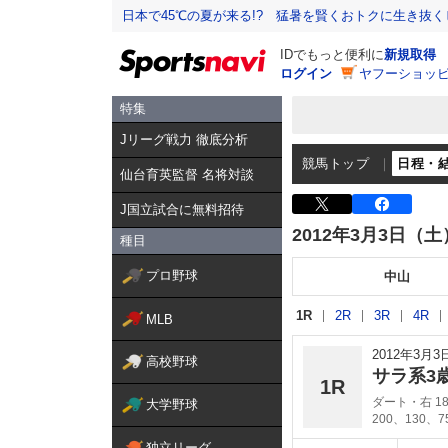
日本で45℃の夏が来る!? 猛暑を賢くおトクに生き抜く
IDでもっと便利に
新規取得
ログイン
ヤフーショッピ
特集
Jリーグ戦力 徹底分析
競馬トップ
日程・
仙台育英監督 名将対談
J国立試合に無料招待
2012年3月3日（土
種目
プロ野球
中山
1R
2R
3R
4R
MLB
2012年3月
高校野球
サラ系3
1R
ダート・右 18
大学野球
200、130、
独立リーグ