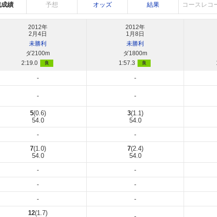
戦成績
予想
オッズ
結果
コースレコ
2012年
2012年
2月4日
1月8日
未勝利
未勝利
ダ2100m
ダ1800m
2:19.0
1:57.3
良
良
-
-
-
-
5
(0.6)
3
(1.1)
54.0
54.0
-
-
7
(1.0)
7
(2.4)
54.0
54.0
-
-
-
-
-
-
12
(1.7)
-