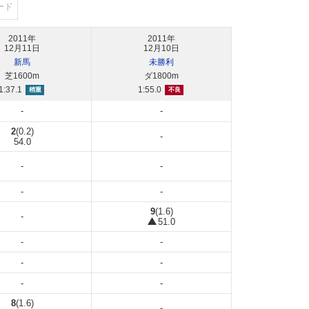
ード
2011年
2011年
12月11日
12月10日
新馬
未勝利
芝1600m
ダ1800m
1:37.1
1:55.0
稍重
不良
-
-
2
(0.2)
-
54.0
-
-
-
-
9
(1.6)
-
51.0
-
-
-
-
-
-
8
(1.6)
-