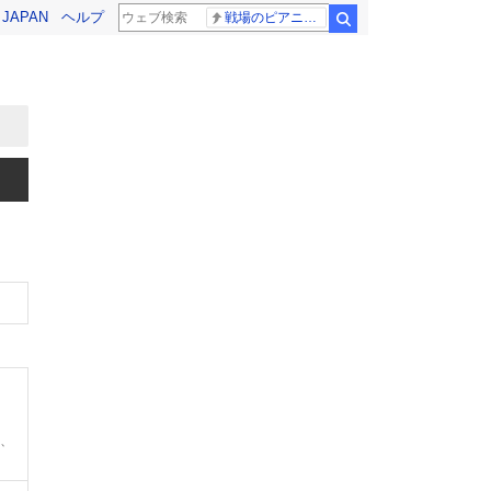
! JAPAN
ヘルプ
戦場のピアニスト
検索
0、