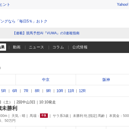
ヒント
Yahoo
ングなら「毎日5％」おトク
【連載】競馬予想AI『VUMA』の3連複指南
結果
動画
ニュース
コラム
公式情報
）
中京
阪神
5R
6R
7R
8R
9R
10R
11R
12R
3日（土）
2回中山3日
10:10発走
歳未勝利
00m
天気：
晴
馬場：
サラ系3歳
未勝利 牝 [指定] 馬齢
本賞金：50
不良
75、50万円