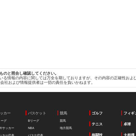
ものと照合し確認してください。
いる情報の内容に関しては万全を期しておりますが、その内容の正確性およ
式会社および情報提供者は一切の責任を負いかねます。
ッカー
バスケット
競馬
ゴルフ
フィギ
リーグ
Bリーグ
競馬
テニス
卓球
外サッカー
NBA
地方競馬
格闘技
大相撲
ッカー代表
バスケ代表