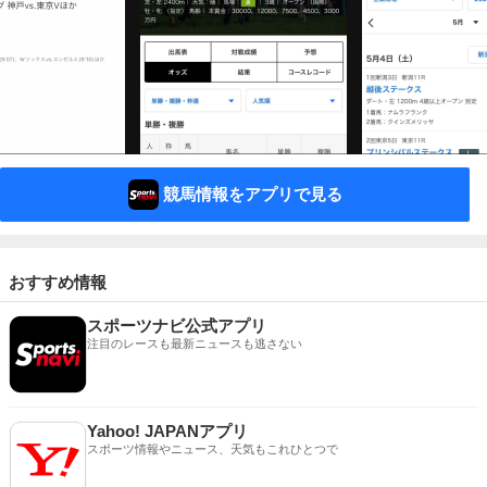
競馬情報をアプリで見る
おすすめ情報
スポーツナビ公式アプリ
注目のレースも最新ニュースも逃さない
Yahoo! JAPANアプリ
スポーツ情報やニュース、天気もこれひとつで