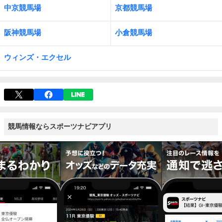
中京競馬場
京都競馬場
阪神競馬場
小倉競馬場
ウィンズ・エクセル
競馬情報ならスポーツナビアプリ