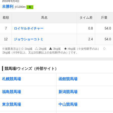
2010年9月4日
未勝利
ダ1200m
良
着順
馬名
タイム差
斤量
7
ロイヤルネイチャー
0.8
54.0
12
ジョウショーコトミ
2.4
54.0
※減量表示は [
:1kg減
:2kg減
:3kg減
:4kg減（※女性騎手のみ）
:2kg減（※5年以上、又は101勝以上の女性騎手のみ）] です。
競馬場/ウィンズ（外部サイト）
札幌競馬場
函館競馬場
福島競馬場
新潟競馬場
東京競馬場
中山競馬場