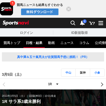
競馬ニュースも結果もすぐわかる
閉じる
スポーツナビ
検索
通知
i
ログイン
ID新規取得
競馬トップ
日程・結果
動画
ニュース
コラム
公式情
真中満＆五十嵐亮太が佐賀競馬予想に挑戦！（PR）
中山
阪神
小倉
3月5日（土）
2011年3月5日（土）
1回阪神3日
10:01発走
1R サラ系3歳未勝利