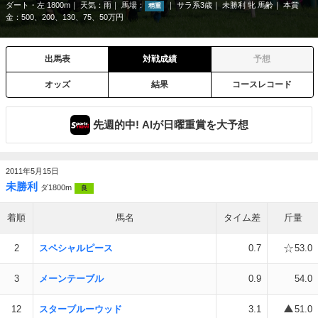
ダート・左 1800m
天気：
雨
馬場：
サラ系3歳
未勝利 牝 馬齢
本賞
稍重
金：500、200、130、75、50万円
出馬表
対戦成績
予想
オッズ
結果
コースレコード
先週的中! AIが日曜重賞を大予想
2011年5月15日
未勝利
ダ1800m
良
着順
馬名
タイム差
斤量
2
スペシャルピース
0.7
53.0
3
メーンテーブル
0.9
54.0
12
スターブルーウッド
3.1
51.0