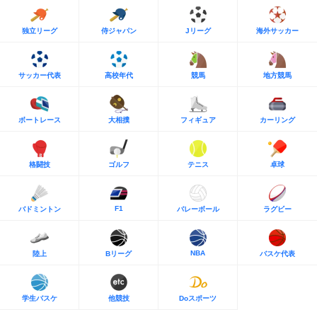
独立リーグ
侍ジャパン
Jリーグ
海外サッカー
サッカー代表
高校年代
競馬
地方競馬
ボートレース
大相撲
フィギュア
カーリング
格闘技
ゴルフ
テニス
卓球
F1
バドミントン
バレーボール
ラグビー
NBA
陸上
Bリーグ
バスケ代表
学生バスケ
他競技
Doスポーツ