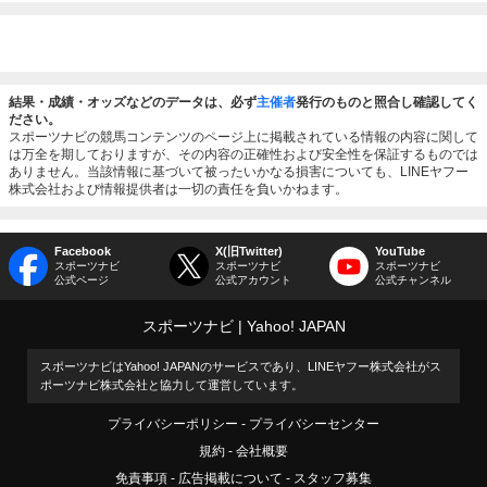
結果・成績・オッズなどのデータは、必ず
主催者
発行のものと照合し確認してく
ださい。
スポーツナビの競馬コンテンツのページ上に掲載されている情報の内容に関して
は万全を期しておりますが、その内容の正確性および安全性を保証するものでは
ありません。当該情報に基づいて被ったいかなる損害についても、LINEヤフー
株式会社および情報提供者は一切の責任を負いかねます。
Facebook
X(旧Twitter)
YouTube
スポーツナビ
スポーツナビ
スポーツナビ
公式ページ
公式アカウント
公式チャンネル
スポーツナビ
Yahoo! JAPAN
スポーツナビはYahoo! JAPANのサービスであり、LINEヤフー株式会社がス
ポーツナビ株式会社と協力して運営しています。
プライバシーポリシー
プライバシーセンター
規約
会社概要
免責事項
広告掲載について
スタッフ募集