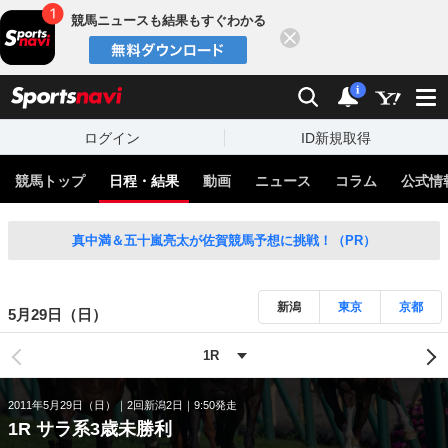
競馬ニュースも結果もすぐわかる
閉じる
スポーツナビ
検索
通知
i
ログイン
ID新規取得
競馬トップ
日程・結果
動画
ニュース
コラム
公式情
真中満＆五十嵐亮太が佐賀競馬予想に挑戦！（PR）
新潟
東京
京都
5月29日（日）
2011年5月29日（日）
2回新潟2日
9:50発走
1R サラ系3歳未勝利