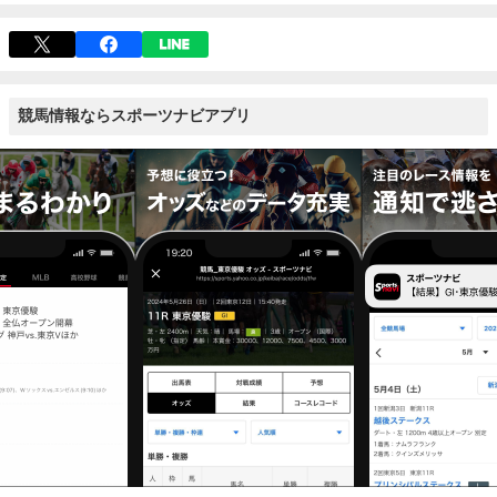
競馬情報ならスポーツナビアプリ