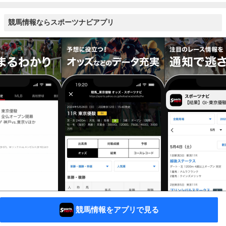
競馬情報ならスポーツナビアプリ
競馬情報をアプリで見る