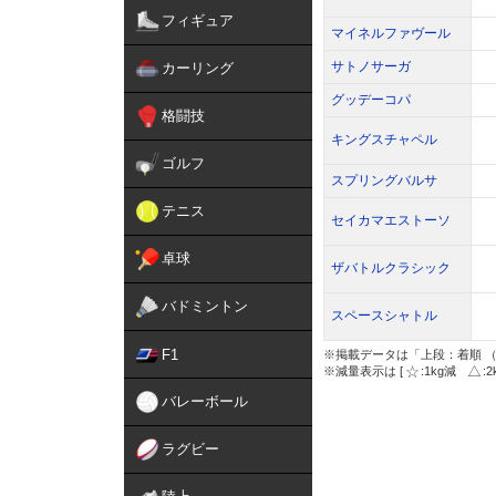
フィギュア
マイネルファヴール
サトノサーガ
カーリング
グッデーコパ
格闘技
キングスチャペル
ゴルフ
スプリングバルサ
テニス
セイカマエストーソ
卓球
ザバトルクラシック
バドミントン
スペースシャトル
F1
※掲載データは「上段：着順 （
※減量表示は [
:1kg減
:
バレーボール
ラグビー