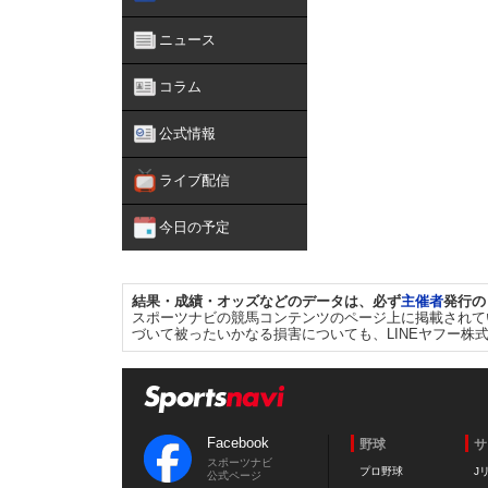
ニュース
コラム
公式情報
ライブ配信
今日の予定
結果・成績・オッズなどのデータは、必ず
主催者
発行の
スポーツナビの競馬コンテンツのページ上に掲載されて
づいて被ったいかなる損害についても、LINEヤフー株
Facebook
野球
サ
スポーツナビ
プロ野球
J
公式ページ