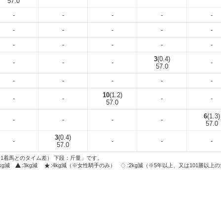
57.0
-
-
-
-
-
-
-
-
-
-
-
-
-
-
-
3
(0.4)
-
-
-
-
57.0
-
-
-
-
-
10
(1.2)
-
-
-
-
57.0
6
(1.3)
-
-
-
-
57.0
3
(0.4)
-
-
-
-
57.0
1着馬とのタイム差） 下段：斤量」です。
2kg減
:3kg減
:4kg減（※女性騎手のみ）
:2kg減（※5年以上、又は101勝以上