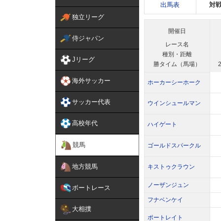
出馬表
対
独立リーグ
開催日
侍ジャパン
レース名
種別・距離
Jリーグ
勝タイム（馬場）
2
海外サッカー
ホーカーシーホーク
サッカー代表
ウインシュールマン
高校年代
ハイゲート
競馬
ゴールドスパークル
地方競馬
キストゥクラウン
ノーザンジュン
ボートレース
フナベンケイ
大相撲
ポートレイト