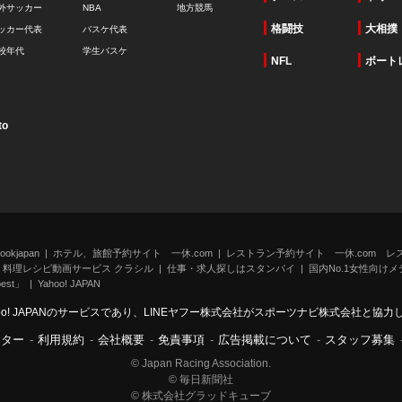
外サッカー
NBA
地方競馬
格闘技
大相撲
ッカー代表
バスケ代表
校年代
学生バスケ
NFL
ボート
to
kjapan
ホテル、旅館予約サイト 一休.com
レストラン予約サイト 一休.com レ
料理レシピ動画サービス クラシル
仕事・求人探しはスタンバイ
国内No.1女性向けメデ
st」
Yahoo! JAPAN
oo! JAPANのサービスであり、LINEヤフー株式会社がスポーツナビ株式会社と協
ンター
-
利用規約
-
会社概要
-
免責事項
-
広告掲載について
-
スタッフ募集
© Japan Racing Association.
© 毎日新聞社
© 株式会社グラッドキューブ