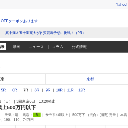
Yahoo
％OFFクーポンあります
真中満＆五十嵐亮太が佐賀競馬予想に挑戦！（PR）
結果
動画
ニュース
コラム
公式情報
）
東京
京都
5R
6R
7R
8R
9R
10R
11R
12R
6日（日）
3回東京6日
13:20発走
歳上500万円以下
m
天気：
晴
馬場：
サラ系4歳以上
500万下 （混合）[指定] 定量
本賞
良
0、190、110、74万円