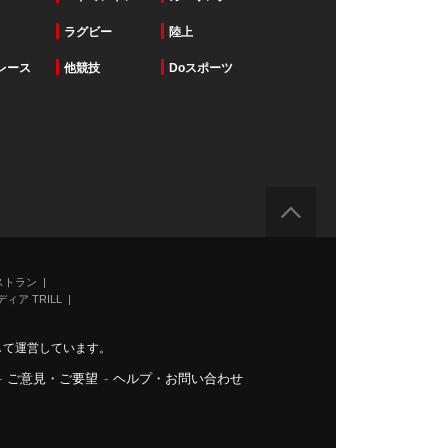
ラグビー
陸上
レース
他競技
Doスポーツ
ストラン
ィア TRILL
力して運営しています。
-
ご意見・ご要望
-
ヘルプ・お問い合わせ