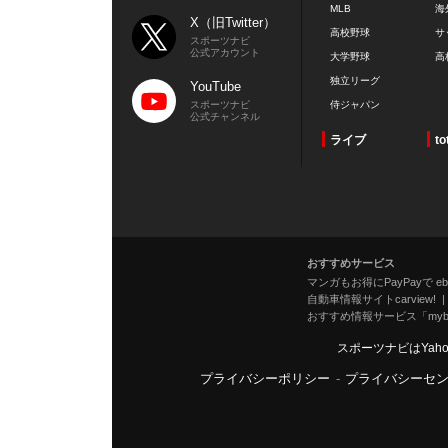
MLB
海
X（旧Twitter）
高校野球
サ
スポーツナビ
公式アカウント
大学野球
高
独立リーグ
YouTube
スポーツナビ
侍ジャパン
公式チャンネル
ライブ
to
おすすめサービス
マンガもお得にPayPayで eboo
自動車情報サイトcarview!
おすすめ情報サービス「mybe
スポーツナビはYah
プライバシーポリシー
-
プライバシーセ