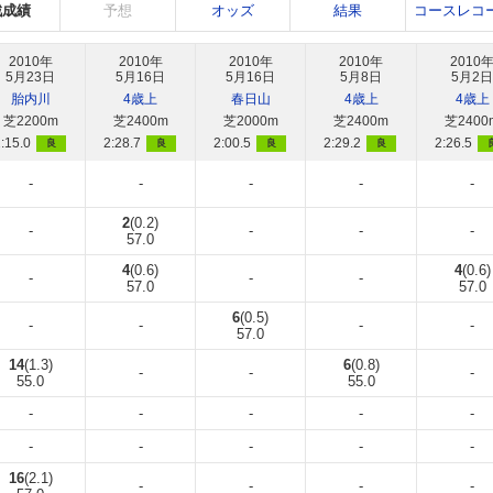
戦成績
予想
オッズ
結果
コースレコ
2010年
2010年
2010年
2010年
2010
5月23日
5月16日
5月16日
5月8日
5月2日
胎内川
4歳上
春日山
4歳上
4歳上
芝2200m
芝2400m
芝2000m
芝2400m
芝2400
:15.0
2:28.7
2:00.5
2:29.2
2:26.5
良
良
良
良
-
-
-
-
-
2
(0.2)
-
-
-
-
57.0
4
(0.6)
4
(0.6)
-
-
-
57.0
57.0
6
(0.5)
-
-
-
-
57.0
14
(1.3)
6
(0.8)
-
-
-
55.0
55.0
-
-
-
-
-
-
-
-
-
-
16
(2.1)
-
-
-
-