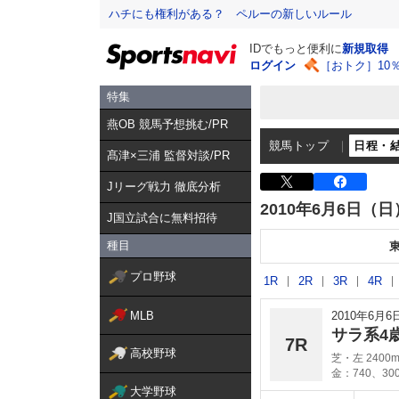
ハチにも権利がある？ ペルーの新しいルール
IDでもっと便利に
新規取得
ログイン
［おトク］10
特集
燕OB 競馬予想挑む/PR
競馬トップ
日程・
髙津×三浦 監督対談/PR
Jリーグ戦力 徹底分析
2010年6月6日（日
J国立試合に無料招待
種目
プロ野球
1R
2R
3R
4R
MLB
2010年6月
サラ系4
7R
高校野球
芝・左 2400
金：740、30
大学野球