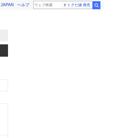
! JAPAN
ヘルプ
トクだ値 発売
検索