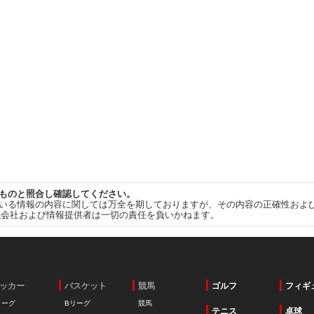
ものと照合し確認してください。
いる情報の内容に関しては万全を期しておりますが、その内容の正確性およ
式会社および情報提供者は一切の責任を負いかねます。
ッカー
バスケット
競馬
ゴルフ
フィギ
リーグ
Bリーグ
競馬
テニス
卓球