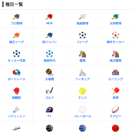
種目一覧
MLB
プロ野球
高校野球
大学野球
独立リーグ
侍ジャパン
Jリーグ
海外サッカー
サッカー代表
高校年代
競馬
地方競馬
ボートレース
大相撲
フィギュア
カーリング
格闘技
ゴルフ
テニス
卓球
F1
バドミントン
バレーボール
ラグビー