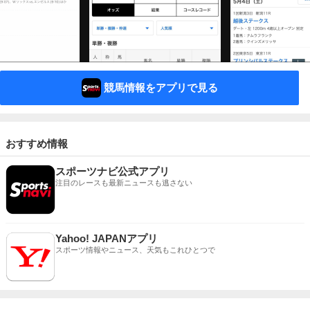
競馬情報をアプリで見る
おすすめ情報
スポーツナビ公式アプリ
注目のレースも最新ニュースも逃さない
Yahoo! JAPANアプリ
スポーツ情報やニュース、天気もこれひとつで