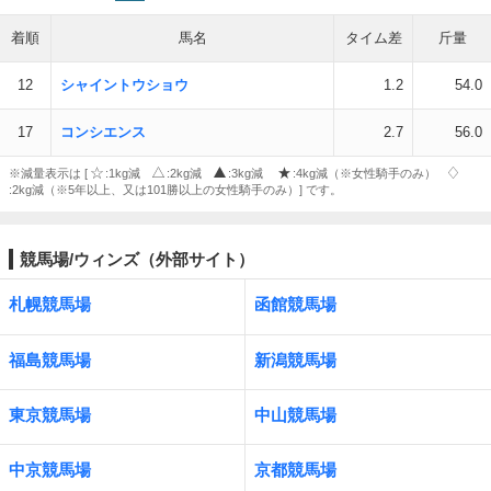
着順
馬名
タイム差
斤量
12
シャイントウショウ
1.2
54.0
17
コンシエンス
2.7
56.0
※減量表示は [
:1kg減
:2kg減
:3kg減
:4kg減（※女性騎手のみ）
:2kg減（※5年以上、又は101勝以上の女性騎手のみ）] です。
競馬場/ウィンズ（外部サイト）
札幌競馬場
函館競馬場
福島競馬場
新潟競馬場
東京競馬場
中山競馬場
中京競馬場
京都競馬場