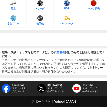
NBA
陸上
Bリーグ
バスケ代表
学生バスケ
他競技
Doスポーツ
結果・成績・オッズなどのデータは、必ず
主催者
発行のものと照合し確認してく
ださい。
スポーツナビの競馬コンテンツのページ上に掲載されている情報の内容に関して
は万全を期しておりますが、その内容の正確性および安全性を保証するものでは
ありません。当該情報に基づいて被ったいかなる損害についても、LINEヤフー
株式会社および情報提供者は一切の責任を負いかねます。
Facebook
X(旧Twitter)
YouTube
スポーツナビ
スポーツナビ
スポーツナビ
公式ページ
公式アカウント
公式チャンネル
スポーツナビ
Yahoo! JAPAN