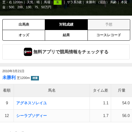
芝・右 1200m
天気：
晴
馬場：
サラ系3歳
未勝利 （混合） 馬齢
本賞
良
金：500、200、130、75、50万円
出馬表
対戦成績
予想
オッズ
結果
コースレコード
無料アプリで競馬情報をチェックする
2010年3月21日
未勝利
芝1200m
稍重
着順
馬名
タイム差
斤量
9
アグネスソレイユ
1.1
54.0
12
シーラプソディー
1.7
56.0