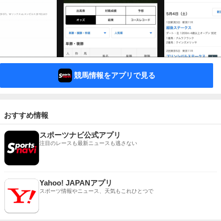
競馬情報をアプリで見る
おすすめ情報
スポーツナビ公式アプリ
注目のレースも最新ニュースも逃さない
Yahoo! JAPANアプリ
スポーツ情報やニュース、天気もこれひとつで